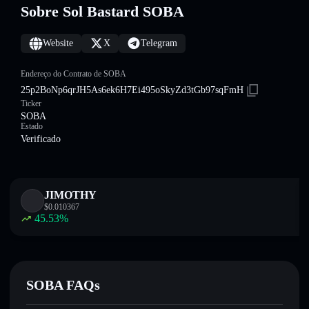
Sobre Sol Bastard SOBA
Website
X
Telegram
Endereço do Contrato de SOBA
25p2BoNp6qrJH5As6ek6H7Ei495oSkyZd3tGb97sqFmH
Ticker
SOBA
Estado
Verificado
JIMOTHY
$
0.010367
45.53
%
SOBA FAQs