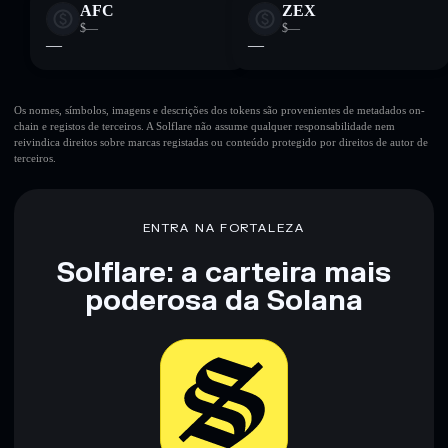
AFC
ZEX
$—
$—
—
—
Os nomes, símbolos, imagens e descrições dos tokens são provenientes de metadados on-
chain e registos de terceiros. A Solflare não assume qualquer responsabilidade nem
reivindica direitos sobre marcas registadas ou conteúdo protegido por direitos de autor de
terceiros.
ENTRA NA FORTALEZA
Solflare: a carteira mais
poderosa da Solana