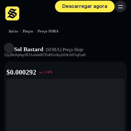
Descarregar agora
Menu
Início
/
Preços
/
Preço SOBA
Sol Bastard
(SOBA)
Preço Hoje
25p2BoNp6qrJH5As6ek6H7Ei495oSkyZd3tGb97sqFmH
$
0.000292
1.14
%