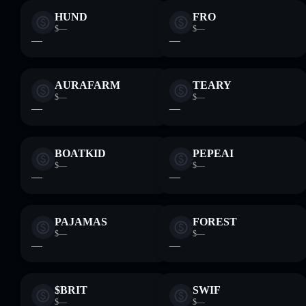
HUND
FRO
$—
$—
—
—
AURAFARM
TEARY
$—
$—
—
—
BOATKID
PEPEAI
$—
$—
—
—
PAJAMAS
FOREST
$—
$—
—
—
$BRIT
SWIF
$—
$—