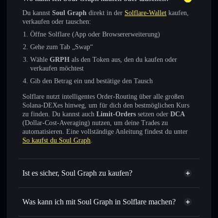
Du kannst
Soul Graph
direkt in der
Solflare-Wallet
kaufen,
verkaufen oder tauschen:
Öffne Solflare (App oder Browsererweiterung)
Gehe zum Tab „Swap“
Wähle
GRPH
als den Token aus, den du kaufen oder
verkaufen möchtest
Gib den Betrag ein und bestätige den Tausch
Solflare nutzt intelligentes Order-Routing über alle großen
Solana-DEXes hinweg, um für dich den bestmöglichen Kurs
zu finden. Du kannst auch
Limit-Orders
setzen oder
DCA
(Dollar-Cost-Averaging) nutzen, um deine Trades zu
automatisieren. Eine vollständige Anleitung findest du unter
So kaufst du Soul Graph
.
Ist es sicher, Soul Graph zu kaufen?
Soul Graph
verifizierter Token
Was kann ich mit Soul Graph in Solflare machen?
Soul Graph
Solflare-Wallet