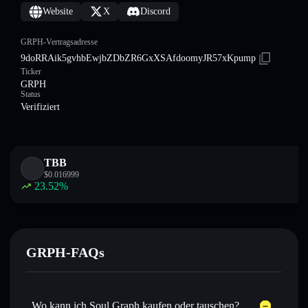
Website
X
Discord
GRPH-Vertragsadresse
9doRRAik5gvhbEwjbZDbZR6GxXSAfdoomyJR57xKpump
Ticker
GRPH
Status
Verifiziert
TBB
$
0.016999
23.52
%
GRPH-FAQs
Wo kann ich Soul Graph kaufen oder tauschen?