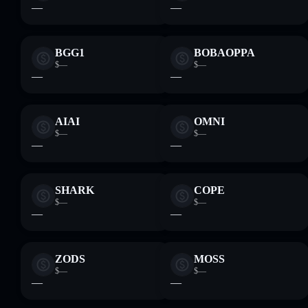
—
—
BGG1
BOBAOPPA
$—
$—
—
—
AIAI
OMNI
$—
$—
—
—
SHARK
COPE
$—
$—
—
—
ZODS
MOSS
$—
$—
—
—