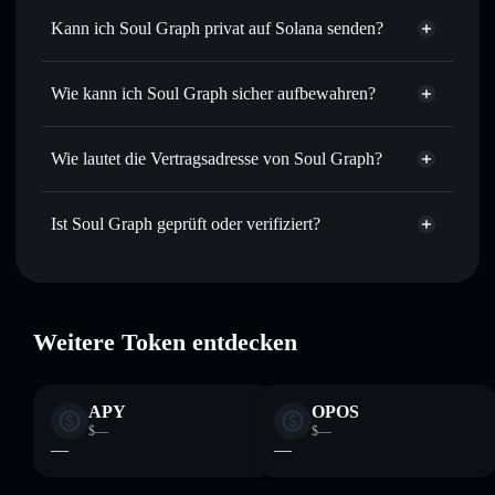
Sofort tauschen
– handle GRPH gegen SOL, USDC oder
Kann ich Soul Graph privat auf Solana senden?
Tausende anderer Solana-Tokens mit intelligentem Order
Solflare-Wallet
Privacy
Routing zum bestmöglichen Kurs
Aggregator
Soul Graph
Wie kann ich Soul Graph sicher aufbewahren?
Limit-Orders setzen
– automatisiere Trades zu deinem
Zielkurs für GRPH
Soul Graph
Durchschnittskosteneffekt nutzen
– Schritt für Schritt
nicht verwahrenden Wallet
Solflare
Wie lautet die Vertragsadresse von Soul Graph?
per Durchschnittskosteneffekt in GRPH einsteigen
Privat senden
– übertrage GRPH, ohne Wallets öffentlich
Soul Graph
zu verknüpfen, mithilfe des in Solflare integrierten Privacy
9doRRAik5gvhbEwjbZDbZR6GxXSAfdoomyJR57xKpump
Ist Soul Graph geprüft oder verifiziert?
Aggregators
Privacy Aggregator
Soul Graph
verifiziert
In Echtzeit verfolgen
– überwache Kurs, Volumen,
Solflare-Wallet
GRPH
Marktkapitalisierung und Liquidität von GRPH
Sicher verwahren
– halte GRPH in einer nicht
verwahrenden Wallet, in der du deine privaten Schlüssel
Weitere Token entdecken
kontrollierst
APY
OPOS
$—
$—
—
—