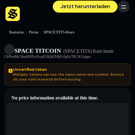
Jetzt herunterladen
Menü
Startseite
/
Preise
/
SPACETITS-Kurs
SPACE TITCOIN
(SPACETITS)
Kurs heute
Ch9SnBbCtfxeKHEwEvyd23iQhZHhFz1pEo7RL5GAjupx
Unverified token
Multiple tokens can use the same name and symbol. Always
do your own research before buying.
No price information available at this time.