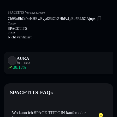
SPACETITS-Vertragsadresse
Ch9SnBbCtfxeKHEwEvyd23iQhZHhFz1pEo7RL5GAjupx
Ticker
SPACETITS
Status
Nicht verifiziert
AURA
$
0.011583
38.15
%
SPACETITS-FAQs
Wo kann ich SPACE TITCOIN kaufen oder