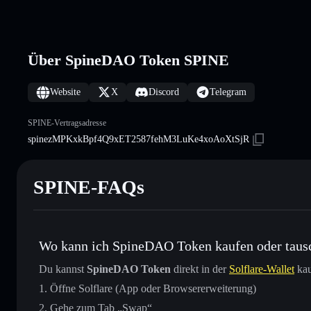
Über SpineDAO Token SPINE
Website
X
Discord
Telegram
SPINE-Vertragsadresse
spinezMPKxkBpf4Q9xET2587fehM3LuKe4xoAoXtSjR
SPINE-FAQs
Wo kann ich SpineDAO Token kaufen oder taus
Du kannst
SpineDAO Token
direkt in der
Solflare-Wallet
kau
Öffne Solflare (App oder Browsererweiterung)
Gehe zum Tab „Swap“