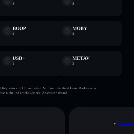
$—
$—
—
—
BOOP
MOBY
$—
$—
—
—
USD+
METAV
$—
$—
—
—
gistern von Drittanbietern. Solflare unterstützt keine Marken oder
isse nicht und erhebt keinerlei Ansprüche darauf.
DATEN