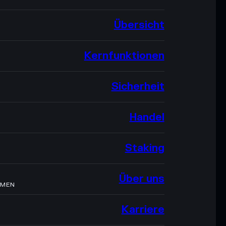
Übersicht
Kernfunktionen
Sicherheit
Handel
Staking
Über uns
HMEN
Karriere