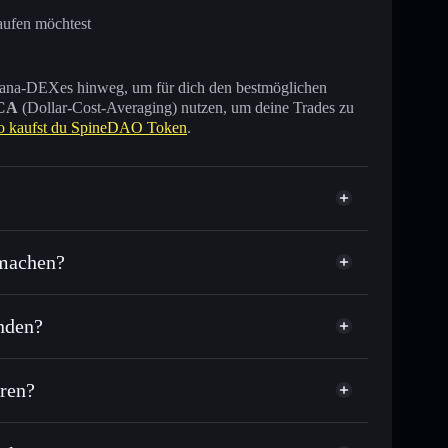
aufen möchtest
 Solana-DEXes hinweg, um für dich den bestmöglichen
CA
(Dollar-Cost-Averaging) nutzen, um deine Trades zu
o kaufst du SpineDAO Token
.
 machen?
nden?
usende anderer Solana-Tokens mit intelligentem
tor
SpineDAO Token
lkurs für SPINE
ren?
er Durchschnittskosteneffekt in SPINE einsteigen
nicht verwahrenden Wallet
Solflare
 verknüpfen, mithilfe des in Solflare integrierten