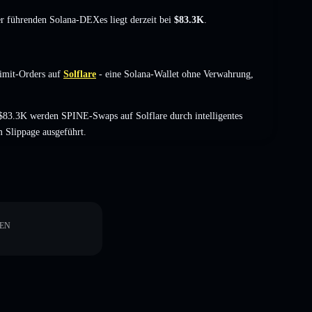
der führenden Solana-DEXes liegt derzeit bei
$83.3K
.
imit-Orders auf
Solflare
- eine Solana-Wallet ohne Verwahrung,
$83.3K werden SPINE-Swaps auf Solflare durch intelligentes
 Slippage ausgeführt.
EN