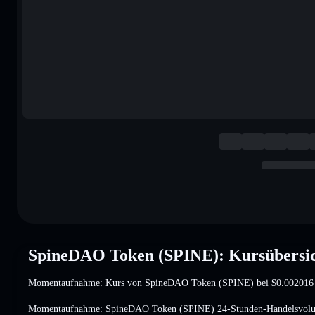
SpineDAO Token (SPINE): Kursübersi
Momentaufnahme: Kurs von SpineDAO Token (SPINE) bei
$0.002016
Momentaufnahme: SpineDAO Token (SPINE) 24-Stunden-Handelsvo