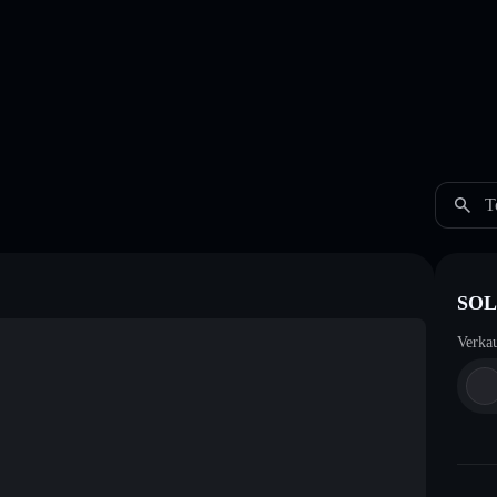
T
SOL 
Verka