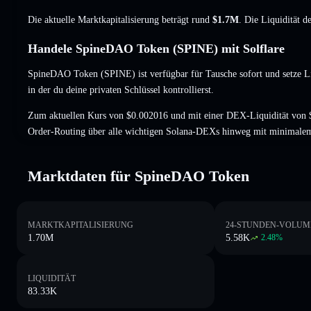
Die aktuelle Marktkapitalisierung beträgt rund
$1.7M
. Die Liquidität 
Handele SpineDAO Token (SPINE) mit Solflare
SpineDAO Token (SPINE) ist verfügbar für Tausche sofort und setze L
in der du deine privaten Schlüssel kontrollierst.
Zum aktuellen Kurs von $0.002016 und mit einer DEX-Liquidität von 
Order-Routing über alle wichtigen Solana-DEXs hinweg mit minimalem
Marktdaten für SpineDAO Token
MARKTKAPITALISIERUNG
24-STUNDEN-VOLUM
1.70M
5.58K
2.48
%
LIQUIDITÄT
83.33K