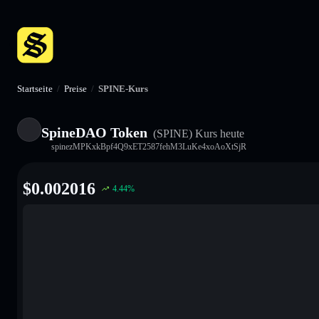
Startseite
/
Preise
/
SPINE-Kurs
SpineDAO Token
(SPINE)
Kurs heute
spinezMPKxkBpf4Q9xET2587fehM3LuKe4xoAoXtSjR
$
0.002016
4.44
%