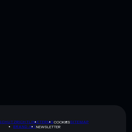
SCHUTZRICHTLINIE
TERMS
SITEMAP
COOKIES
BRAND-KIT
NEWSLETTER