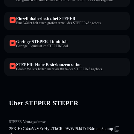
Die größten 10 Wallets halten mehr als 70 % des STEPER-Angebots.
Einzelinhaberbesitz bei STEPER
Eine Wallet hält einen großen Anteil des STEPER-Angebots.
Geringe STEPER-Liquidität
Geringe Liquidität im STEPER-Pool.
STEPER: Hohe Besitzkonzentration
Größte Wallets halten mehr als 80 % des STEPER-Angebots.
Über STEPER STEPER
STEPER-Vertragsadresse
2FKjHxG4oaVzVEoHyUTkCRu9WWPfJ4TxJB4rcmc5pump