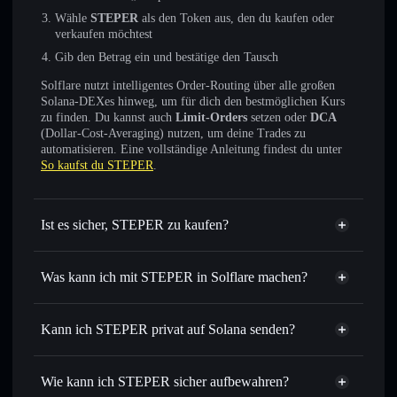
Wähle
STEPER
als den Token aus, den du kaufen oder
verkaufen möchtest
Gib den Betrag ein und bestätige den Tausch
Solflare nutzt intelligentes Order-Routing über alle großen
Solana-DEXes hinweg, um für dich den bestmöglichen Kurs
zu finden. Du kannst auch
Limit-Orders
setzen oder
DCA
(Dollar-Cost-Averaging) nutzen, um deine Trades zu
automatisieren. Eine vollständige Anleitung findest du unter
So kaufst du STEPER
.
Ist es sicher, STEPER zu kaufen?
STEPER
nicht verifiziert
Was kann ich mit STEPER in Solflare machen?
STEPER
Solflare-Wallet
Sofort tauschen
– handle STEPER gegen SOL, USDC
Kann ich STEPER privat auf Solana senden?
oder Tausende anderer Solana-Tokens mit intelligentem
Privacy
Order Routing zum bestmöglichen Kurs
Aggregator
Wie kann ich STEPER sicher aufbewahren?
Limit-Orders setzen
– automatisiere Trades zu deinem