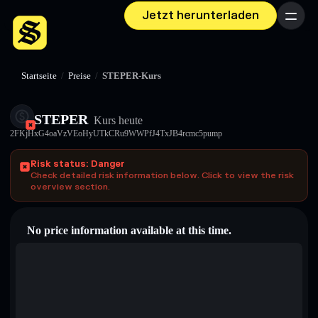
Jetzt herunterladen
Menü
Startseite
/
Preise
/
STEPER-Kurs
STEPER
Kurs heute
2FKjHxG4oaVzVEoHyUTkCRu9WWPfJ4TxJB4rcmc5pump
Risk status: Danger
Check detailed risk information below. Click to view the risk
overview section.
No price information available at this time.