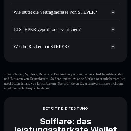
Zielkurs für STEPER
STEPER
nicht
Durchschnittskosteneffekt nutzen
– Schritt für Schritt
verwahrenden Wallet
Solflare
Wie lautet die Vertragsadresse von STEPER?
per Durchschnittskosteneffekt in STEPER einsteigen
Privat senden
– übertrage STEPER, ohne Wallets
STEPER
öffentlich zu verknüpfen, mithilfe des in Solflare
2FKjHxG4oaVzVEoHyUTkCRu9WWPfJ4TxJB4rcmc5pump
Solflare
Ist STEPER geprüft oder verifiziert?
integrierten Privacy Aggregators
STEPER
Privacy Aggregator
STEPER
derzeit nicht
In Echtzeit verfolgen
– überwache Kurs, Volumen,
Solflare-Wallet
verifiziert
Marktkapitalisierung und Liquidität von STEPER
Welche Risiken hat STEPER?
STEPER
Sicher verwahren
– halte STEPER in einer nicht
verwahrenden Wallet, in der du deine privaten Schlüssel
Hauptrisiken für STEPER:
kontrollierst
Top-10-Wallets
Token-Namen, Symbole, Bilder und Beschreibungen stammen aus On-Chain-Metadaten
und Registern von Drittanbietern. Solflare unterstützt keine Marken oder urheberrechtlich
STEPER
geschützten Inhalte von Drittanbietern, überprüft deren Eigentumsverhältnisse nicht und
einzelne Wallet
erhebt keinerlei Ansprüche darauf.
STEPER
STEPER
begrenzte Liquidität
80 %
Konzentration
STEPER
BETRITT DIE FESTUNG
Solflare: das
Haftungsausschluss: Diese Informationen dienen
leistungsstärkste Wallet
ausschließlich Bildungszwecken und stellen keine