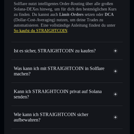
Solflare nutzt intelligentes Order-Routing über alle großen
Solana-DEXes hinweg, um für dich den bestmöglichen Kurs
zu finden. Du kannst auch
Limit-Orders
setzen oder
DCA
(Dollar-Cost-Averaging) nutzen, um deine Trades zu
automatisieren. Eine vollständige Anleitung findest du unter
So kaufst du STRAIGHTCOIN
.
Ist es sicher, STRAIGHTCOIN zu kaufen?
STRAIGHTCOIN
nicht
verifiziert
Was kann ich mit STRAIGHTCOIN in Solflare
machen?
STRAIGHTCOIN
Solflare-Wallet
Sofort tauschen
– handle NOTGAY gegen SOL, USDC
Kann ich STRAIGHTCOIN privat auf Solana
oder Tausende anderer Solana-Tokens mit intelligentem
senden?
Order Routing zum bestmöglichen Kurs
Privacy
Limit-Orders setzen
– automatisiere Trades zu deinem
Aggregator
Wie kann ich STRAIGHTCOIN sicher
Zielkurs für NOTGAY
aufbewahren?
Durchschnittskosteneffekt nutzen
– Schritt für Schritt
per Durchschnittskosteneffekt in NOTGAY einsteigen
STRAIGHTCOIN