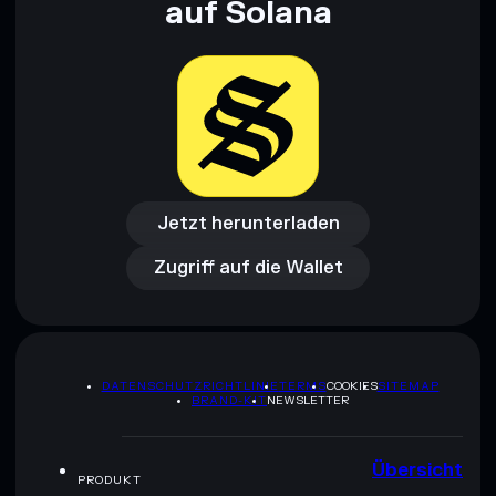
auf Solana
Jetzt herunterladen
Zugriff auf die Wallet
Jetzt herunterladen
Zugriff auf die Wallet
DATENSCHUTZRICHTLINIE
TERMS
COOKIES
SITEMAP
BRAND-KIT
NEWSLETTER
Übersicht
PRODUKT