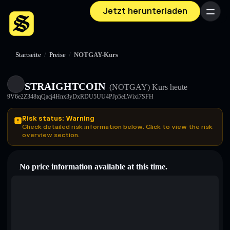
Jetzt herunterladen
Menü
Startseite
/
Preise
/
NOTGAY-Kurs
STRAIGHTCOIN
(NOTGAY)
Kurs heute
9V6e2Z348tqQacj4Hnx3yDxRDU5UU4PJp5eLWixi7SFH
Risk status: Warning
Check detailed risk information below. Click to view the risk
overview section.
No price information available at this time.