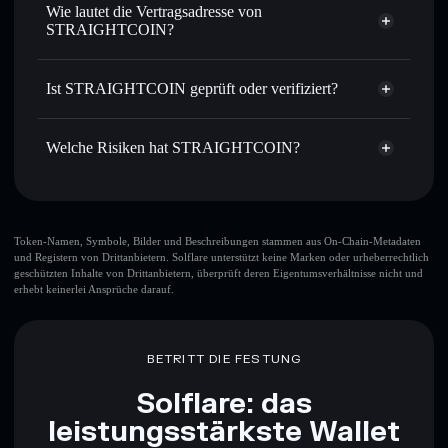
nicht verwahrenden Wallet
Solflare
Privat senden
– übertrage NOTGAY, ohne Wallets
Wie lautet die Vertragsadresse von
öffentlich zu verknüpfen, mithilfe des in Solflare
STRAIGHTCOIN?
integrierten Privacy Aggregators
Solflare
STRAIGHTCOIN
In Echtzeit verfolgen
– überwache Kurs, Volumen,
STRAIGHTCOIN
Marktkapitalisierung und Liquidität von NOTGAY
Ist STRAIGHTCOIN geprüft oder verifiziert?
Privacy
9V6e2Z348tqQacj4Hnx3yDxRDU5UU4PJp5eLWixi7SFH
Aggregator
Sicher verwahren
– halte NOTGAY in einer nicht
STRAIGHTCOIN
derzeit
verwahrenden Wallet, in der du deine privaten Schlüssel
nicht verifiziert
Welche Risiken hat STRAIGHTCOIN?
kontrollierst
Solflare-Wallet
NOTGAY
Hauptrisiken für STRAIGHTCOIN:
STRAIGHTCOIN
Token-Namen, Symbole, Bilder und Beschreibungen stammen aus On-Chain-Metadaten
und Registern von Drittanbietern. Solflare unterstützt keine Marken oder urheberrechtlich
begrenzte Liquidität
geschützten Inhalte von Drittanbietern, überprüft deren Eigentumsverhältnisse nicht und
STRAIGHTCOIN
erhebt keinerlei Ansprüche darauf.
veränderbar
BETRITT DIE FESTUNG
Haftungsausschluss: Diese Informationen dienen
ausschließlich Bildungszwecken und stellen keine
Solflare: das
Finanzberatung dar. Recherchiere stets eigenständig. Daten
bereitgestellt von rugcheck.xyz.
leistungsstärkste Wallet