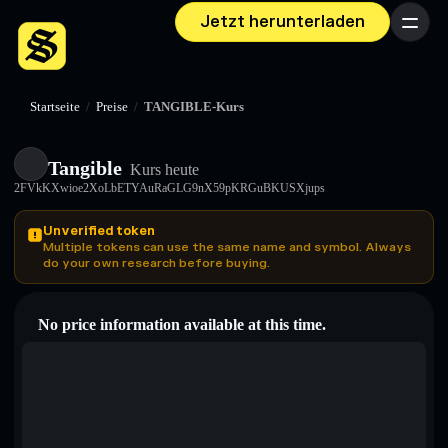
Jetzt herunterladen
Menü
Startseite
/
Preise
/
TANGIBLE-Kurs
Tangible
Kurs heute
2FVkKXwioe2XoLbETYAuRaGLG9nX59pKRGuBKUSXjups
Unverified token
Multiple tokens can use the same name and symbol. Always
do your own research before buying.
No price information available at this time.