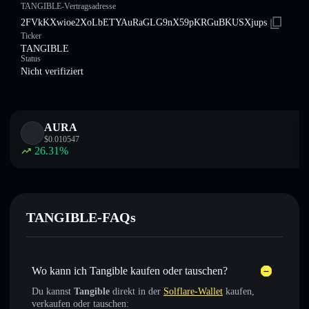
TANGIBLE-Vertragsadresse
2FVkKXwioe2XoLbETYAuRaGLG9nX59pKRGuBKUSXjups
Ticker
TANGIBLE
Status
Nicht verifiziert
AURA
$
0.010547
26.31
%
TANGIBLE-FAQs
Wo kann ich Tangible kaufen oder tauschen?
Du kannst
Tangible
direkt in der
Solflare-Wallet
kaufen,
verkaufen oder tauschen: