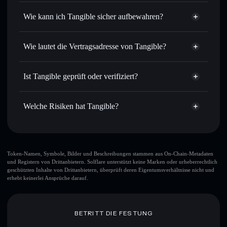
Privacy
Order Routing zum bestmöglichen Kurs
Aggregator
Wie kann ich Tangible sicher aufbewahren?
Limit-Orders setzen
– automatisiere Trades zu deinem
Zielkurs für TANGIBLE
Tangible
nicht
Durchschnittskosteneffekt nutzen
– Schritt für Schritt
verwahrenden Wallet
Solflare
Wie lautet die Vertragsadresse von Tangible?
per Durchschnittskosteneffekt in TANGIBLE einsteigen
Privat senden
– übertrage TANGIBLE, ohne Wallets
Tangible
öffentlich zu verknüpfen, mithilfe des in Solflare
2FVkKXwioe2XoLbETYAuRaGLG9nX59pKRGuBKUSXjups
Solflare
Ist Tangible geprüft oder verifiziert?
integrierten Privacy Aggregators
Tangible
Privacy Aggregator
Tangible
derzeit nicht
In Echtzeit verfolgen
– überwache Kurs, Volumen,
Solflare-Wallet
verifiziert
Marktkapitalisierung und Liquidität von TANGIBLE
Welche Risiken hat Tangible?
TANGIBLE
Sicher verwahren
– halte TANGIBLE in einer nicht
verwahrenden Wallet, in der du deine privaten Schlüssel
Hauptrisiken für Tangible:
kontrollierst
Token-Namen, Symbole, Bilder und Beschreibungen stammen aus On-Chain-Metadaten
und Registern von Drittanbietern. Solflare unterstützt keine Marken oder urheberrechtlich
geschützten Inhalte von Drittanbietern, überprüft deren Eigentumsverhältnisse nicht und
erhebt keinerlei Ansprüche darauf.
Haftungsausschluss: Diese Informationen dienen
ausschließlich Bildungszwecken und stellen keine
Finanzberatung dar. Recherchiere stets eigenständig. Daten
bereitgestellt von rugcheck.xyz.
BETRITT DIE FESTUNG