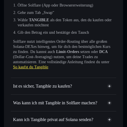
Öffne Solflare (App oder Browsererweiterung)
Gehe zum Tab „Swap“
Wähle
TANGIBLE
als den Token aus, den du kaufen oder
verkaufen möchtest
Gib den Betrag ein und bestätige den Tausch
Solflare nutzt intelligentes Order-Routing über alle großen
Solana-DEXes hinweg, um für dich den bestmöglichen Kurs
zu finden. Du kannst auch
Limit-Orders
setzen oder
DCA
(Dollar-Cost-Averaging) nutzen, um deine Trades zu
automatisieren. Eine vollständige Anleitung findest du unter
So kaufst du Tangible
.
Ist es sicher, Tangible zu kaufen?
Tangible
nicht verifiziert
Was kann ich mit Tangible in Solflare machen?
Tangible
Solflare-Wallet
Sofort tauschen
– handle TANGIBLE gegen SOL, USDC
Kann ich Tangible privat auf Solana senden?
oder Tausende anderer Solana-Tokens mit intelligentem