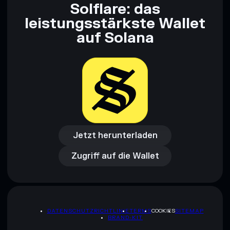
Solflare: das
leistungsstärkste Wallet
auf Solana
Jetzt herunterladen
Zugriff auf die Wallet
Jetzt herunterladen
Zugriff auf die Wallet
DATENSCHUTZRICHTLINIE
TERMS
COOKIES
SITEMAP
BRAND-KIT