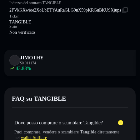
Indirizzo del contratto TANGIBLE
2FVkKXwioe2XoLbETYAuRaGLG9nX59pKRGuBKUSXjups
Ticker
TANGIBLE
Stato
Non verificato
JIMOTHY
$
0.011174
43.88
%
FAQ su TANGIBLE
Dove posso comprare o scambiare Tangible?
Puoi comprare, vendere o scambiare
Tangible
direttamente
nel
wallet Solflare
: