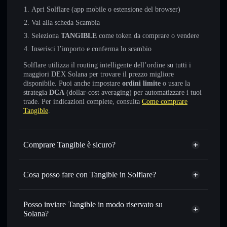
Apri Solflare (app mobile o estensione del browser)
Vai alla scheda Scambia
Seleziona
TANGIBLE
come token da comprare o vendere
Inserisci l’importo e conferma lo scambio
Solflare utilizza il routing intelligente dell’ordine su tutti i
maggiori DEX Solana per trovare il prezzo migliore
disponibile. Puoi anche impostare
ordini limite
o usare la
strategia
DCA
(dollar-cost averaging) per automatizzare i tuoi
trade. Per indicazioni complete, consulta
Come comprare
Tangible
.
Comprare Tangible è sicuro?
Tangible
non è verificato
Cosa posso fare con Tangible in Solflare?
Tangible
wallet Solflare
Scambiare istantaneamente
— scambia TANGIBLE in
Posso inviare Tangible in modo riservato su
SOL, USDC o in migliaia di altri token Solana al prezzo
Solana?
migliore con il routing intelligente dell’ordine