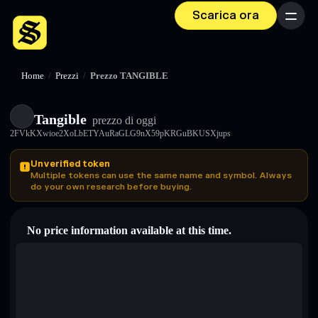
Scarica ora
Menu
Home
/
Prezzi
/
Prezzo TANGIBLE
Tangible
prezzo di oggi
2FVkKXwioe2XoLbETYAuRaGLG9nX59pKRGuBKUSXjups
Unverified token
Multiple tokens can use the same name and symbol. Always
do your own research before buying.
No price information available at this time.