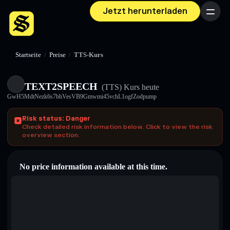
Jetzt herunterladen
Menü
Startseite
/
Preise
/
TTS-Kurs
TEXT2SPEECH
(TTS)
Kurs heute
GwH5MdtNezk6s7bhVesVB9Gmwmi45vchL1ogfZodpump
Risk status: Danger
Check detailed risk information below. Click to view the risk
overview section.
No price information available at this time.