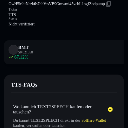
GwH5MdtNezk6s7bhVesVB9Gmwmi45vchL1ogfZodpump
Ticker
TTS
Status
Nicht verifiziert
BMT
$
0.021058
67.12
%
TTS-FAQs
Wo kann ich TEXT2SPEECH kaufen oder
tauschen?
Du kannst
TEXT2SPEECH
direkt in der
Solflare-Wallet
kaufen, verkaufen oder tauschen: