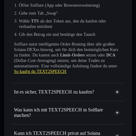
Öffne Solflare (App oder Browsererweiterung)
Gehe zum Tab „Swap“
Wähle
TTS
als den Token aus, den du kaufen oder
verkaufen möchtest
Gib den Betrag ein und bestätige den Tausch
Solflare nutzt intelligentes Order-Routing über alle großen
Solana-DEXes hinweg, um für dich den bestmöglichen Kurs
zu finden. Du kannst auch
Limit-Orders
setzen oder
DCA
(Dollar-Cost-Averaging) nutzen, um deine Trades zu
automatisieren. Eine vollständige Anleitung findest du unter
So kaufst du TEXT2SPEECH
.
Ist es sicher, TEXT2SPEECH zu kaufen?
TEXT2SPEECH
nicht
verifiziert
Was kann ich mit TEXT2SPEECH in Solflare
machen?
TEXT2SPEECH
Solflare-Wallet
Sofort tauschen
– handle TTS gegen SOL, USDC oder
Kann ich TEXT2SPEECH privat auf Solana