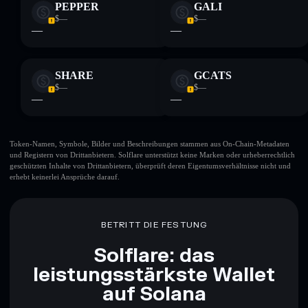
PEPPER
GALI
$—
$—
—
—
SHARE
GCATS
$—
$—
—
—
Token-Namen, Symbole, Bilder und Beschreibungen stammen aus On-Chain-Metadaten
und Registern von Drittanbietern. Solflare unterstützt keine Marken oder urheberrechtlich
geschützten Inhalte von Drittanbietern, überprüft deren Eigentumsverhältnisse nicht und
erhebt keinerlei Ansprüche darauf.
BETRITT DIE FESTUNG
Solflare: das
leistungsstärkste Wallet
auf Solana