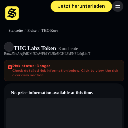
Jetzt herunterladen
Menü
Startseite
/
Preise
/
THC-Kurs
THC Labz Token
Kurs heute
BmwJNuAAjFdKMfE9sWFb1YJJReJJGHLFsENPLkhjLbuT
Risk status: Danger
Check detailed risk information below. Click to view the risk
overview section.
No price information available at this time.