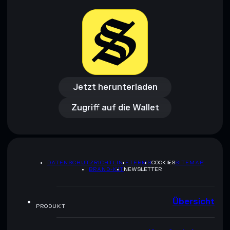
Jetzt herunterladen
Zugriff auf die Wallet
Jetzt herunterladen
Zugriff auf die Wallet
DATENSCHUTZRICHTLINIE
TERMS
COOKIES
SITEMAP
BRAND-KIT
NEWSLETTER
Übersicht
PRODUKT