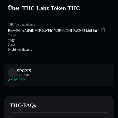
Über THC Labz Token THC
THC-Vertragsadresse
BmwJNuAAjFdKMfE9sWFb1YJJReJJGHLFsENPLkhjLbuT
Ticker
THC
Status
Nicht verifiziert
SPCXX
$
133.110
16.26
%
THC-FAQs