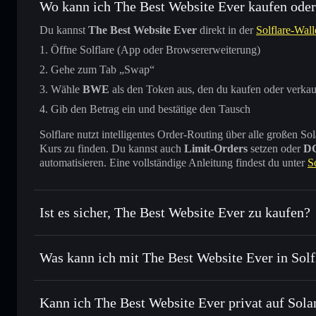
Wo kann ich The Best Website Ever kaufen oder
Du kannst
The Best Website Ever
direkt in der
Solflare-Wall
Öffne Solflare (App oder Browsererweiterung)
Gehe zum Tab „Swap“
Wähle
BWE
als den Token aus, den du kaufen oder verka
Gib den Betrag ein und bestätige den Tausch
Solflare nutzt intelligentes Order-Routing über alle großen
Kurs zu finden. Du kannst auch
Limit-Orders
setzen oder
D
automatisieren. Eine vollständige Anleitung findest du unter
S
Ist es sicher, The Best Website Ever zu kaufen?
The Best Website Ever
nicht
Was kann ich mit The Best Website Ever in Sol
The Best Website Ever
Solflare-Wallet
Kann ich The Best Website Ever privat auf Sola
Sofort tauschen
– handle BWE gegen SOL, USDC oder Taus
Routing zum bestmöglichen Kurs