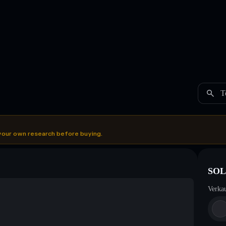
T
your own research before buying.
SOL
Verka