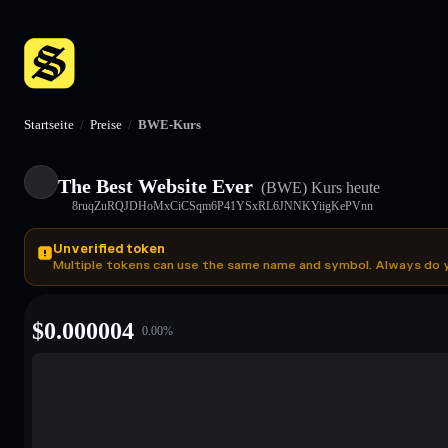
Startseite
/
Preise
/
BWE-Kurs
The Best Website Ever
(BWE)
Kurs heute
8ruqZuRQJDHoMxCiCSqm6P41YSxRL6JNNKYiigKePVnn
Unverified token
Multiple tokens can use the same name and symbol. Always do 
$
0.000004
0.00
%