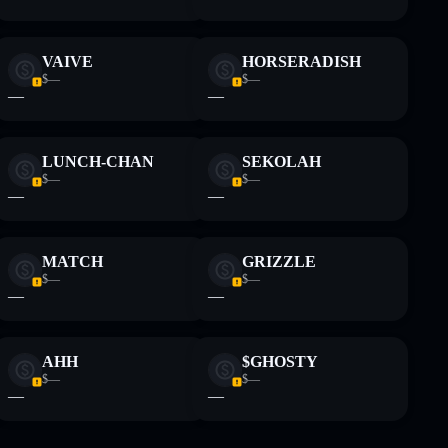
VAIVE
HORSERADISH
$—
$—
—
—
LUNCH-CHAN
SEKOLAH
$—
$—
—
—
MATCH
GRIZZLE
$—
$—
—
—
AHH
$GHOSTY
$—
$—
—
—