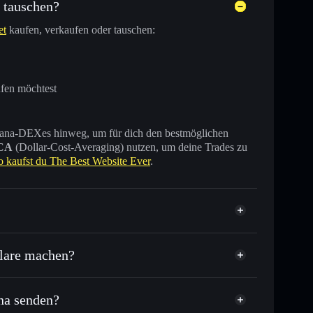
 tauschen?
et
kaufen, verkaufen oder tauschen:
ufen möchtest
 Solana-DEXes hinweg, um für dich den bestmöglichen
CA
(Dollar-Cost-Averaging) nutzen, um deine Trades zu
o kaufst du The Best Website Ever
.
 verifiziert
flare machen?
na senden?
ende anderer Solana-Tokens mit intelligentem Order