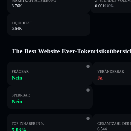
MARKTKAPITALISIERUNG
24-STUNDEN-VOLUM
3.76K
0.001
0.00
%
LIQUIDITÄT
6.64K
The Best Website Ever-Tokenrisikoübersic
PRÄGBAR
VERÄNDERBAR
Nein
Ja
SPERRBAR
Nein
TOP-INHABER IN %
GESAMTZAHL DER 
5.03%
6,544