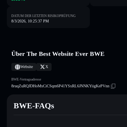
DATUM DER LETZTEN RISIKOPRÜFUNG
8/3/2026, 10:25:37 PM
Über The Best Website Ever BWE
Website
X
BWE-Vertragsadresse
8ruqZuRQJDHoMxCiCSqm6P41YSxRL6JNNKYiigKePVnn
BWE-FAQs