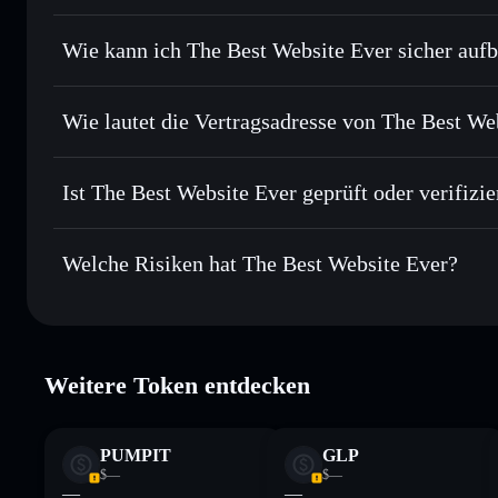
Privacy Aggregato
Limit-Orders setzen
– automatisiere Trades zu deinem Zi
Wie kann ich The Best Website Ever sicher auf
Durchschnittskosteneffekt nutzen
– Schritt für Schritt p
The Best Website Ever
Privat senden
– übertrage BWE, ohne Wallets öffentlich zu 
Solflare
Aggregators
Wie lautet die Vertragsadresse von The Best We
In Echtzeit verfolgen
– überwache Kurs, Volumen, Marktk
Priv
The Best Website E
Sicher verwahren
– halte BWE in einer nicht verwahrenden 
8ruqZuRQJDHoMxCiCSqm6P41YSxRL6JNNKYiigKe
Ist The Best Website Ever geprüft oder verifizie
Wallet
BWE
The Best Website Ever
derze
Welche Risiken hat The Best Website Ever?
Hauptrisiken für The Best Website Ever:
Weitere Token entdecken
Haftungsausschluss: Diese Informationen dienen ausschließli
dar. Recherchiere stets eigenständig. Daten bereitgestellt von 
PUMPIT
GLP
$—
$—
—
—