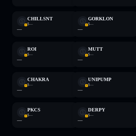
CHILLSNT
GORKLON
$—
$—
—
—
ROI
MUTT
$—
$—
—
—
CHAKRA
UNIPUMP
$—
$—
—
—
PKCS
DERPY
$—
$—
—
—