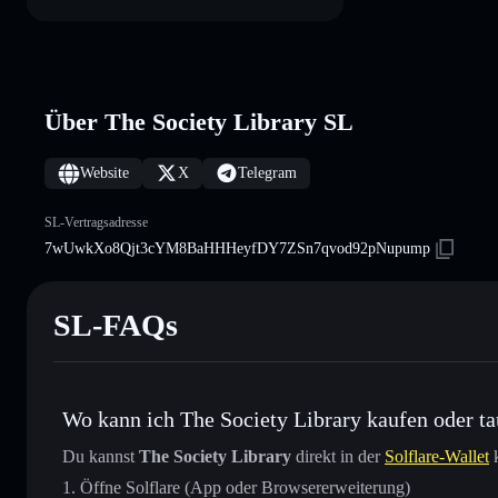
Über The Society Library SL
Website
X
Telegram
SL-Vertragsadresse
7wUwkXo8Qjt3cYM8BaHHHeyfDY7ZSn7qvod92pNupump
SL-FAQs
Wo kann ich The Society Library kaufen oder t
Du kannst
The Society Library
direkt in der
Solflare-Wallet
k
Öffne Solflare (App oder Browsererweiterung)