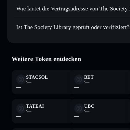
Privat senden
– übertrage SL, ohne Wallets öffentlich zu ve
Aggregators
Wie lautet die Vertragsadresse von The Society
In Echtzeit verfolgen
– überwache Kurs, Volumen, Marktka
Privacy Aggre
The Society Librar
Sicher verwahren
– halte SL in einer nicht verwahrenden W
7wUwkXo8Qjt3cYM8BaHHHeyfDY7ZSn7qvod92pNup
Ist The Society Library geprüft oder verifiziert?
Wallet
SL
The Society Library
verifiziert
Weitere Token entdecken
STACSOL
BET
$—
$—
—
—
TATEAI
UBC
$—
$—
—
—