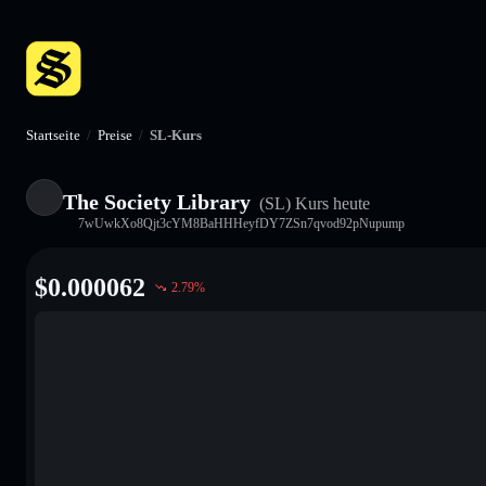
Startseite
/
Preise
/
SL-Kurs
The Society Library
(SL)
Kurs heute
7wUwkXo8Qjt3cYM8BaHHHeyfDY7ZSn7qvod92pNupump
$
0.000062
2.79
%