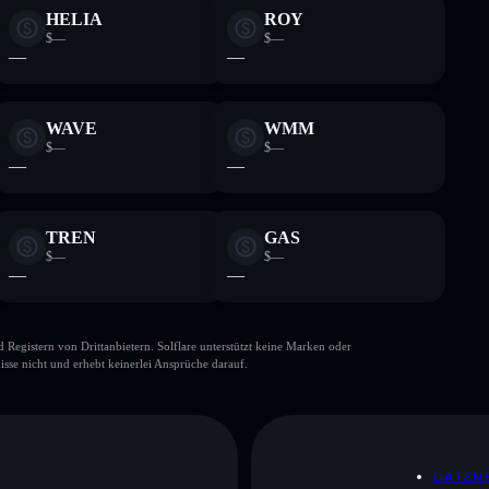
HELIA
ROY
$—
$—
—
—
WAVE
WMM
$—
$—
—
—
TREN
GAS
$—
$—
—
—
gistern von Drittanbietern. Solflare unterstützt keine Marken oder
isse nicht und erhebt keinerlei Ansprüche darauf.
DATEN