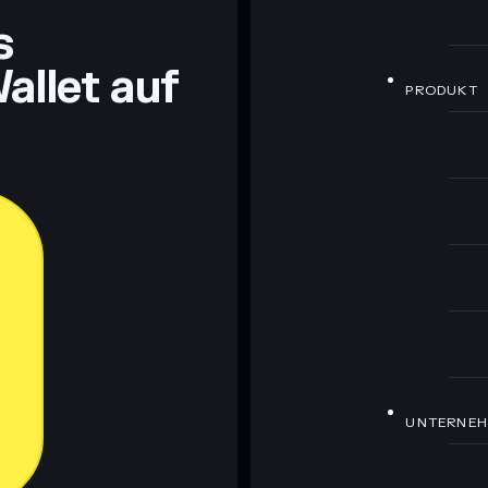
s
allet auf
PRODUKT
UNTERNE