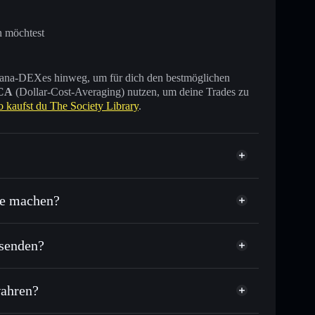
n möchtest
 Solana-DEXes hinweg, um für dich den bestmöglichen
CA
(Dollar-Cost-Averaging) nutzen, um deine Trades zu
o kaufst du The Society Library
.
re machen?
 senden?
nde anderer Solana-Tokens mit intelligentem Order
tor
The Society Library
lkurs für SL
wahren?
r Durchschnittskosteneffekt in SL einsteigen
nicht verwahrenden Wallet
Solflare