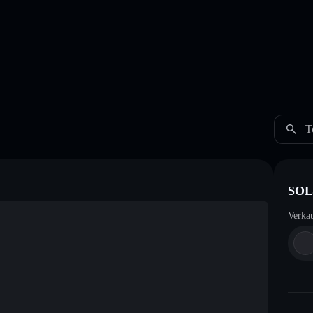
T
SOL 
Verka