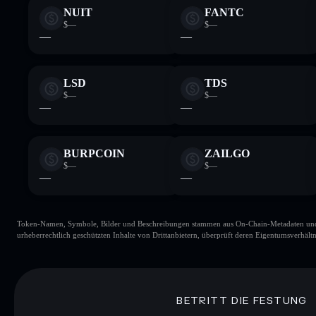
NUIT
FANTC
$—
$—
—
—
LSD
TDS
$—
$—
—
—
BURPCOIN
ZAILGO
$—
$—
—
—
Token-Namen, Symbole, Bilder und Beschreibungen stammen aus On-Chain-Metadaten und Re
urheberrechtlich geschützten Inhalte von Drittanbietern, überprüft deren Eigentumsverhältn
BETRITT DIE FESTUNG