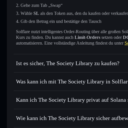
Gehe zum Tab „Swap“
Wähle
SL
als den Token aus, den du kaufen oder verkaufe
Gib den Betrag ein und bestätige den Tausch
Solflare nutzt intelligentes Order-Routing über alle großen
Kurs zu finden. Du kannst auch
Limit-Orders
setzen oder
D
automatisieren. Eine vollständige Anleitung findest du unter
S
Ist es sicher, The Society Library zu kaufen?
The Society Library
verifizierter Token
Was kann ich mit The Society Library in Solfla
The Society Library
Solflare-Wallet
Kann ich The Society Library privat auf Solana
Sofort tauschen
– handle SL gegen SOL, USDC oder Tause
Routing zum bestmöglichen Kurs
Solflare-Wallet
Privacy Aggrega
Limit-Orders setzen
– automatisiere Trades zu deinem Zie
Wie kann ich The Society Library sicher aufbe
Durchschnittskosteneffekt nutzen
– Schritt für Schritt pe
The Society Library