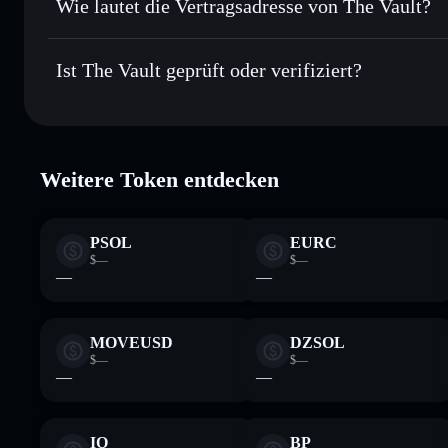
Wie lautet die Vertragsadresse von The Vault?
In Echtzeit verfolgen
– überwache Kurs, Volumen, Marktk
Privacy Aggregator
The Vault
Sicher verwahren
– halte VSOL in einer nicht verwahrenden
vSoLxydx6akxyMD9XEcPvGYNGq6Nn66oqVb3UkGke
Ist The Vault geprüft oder verifiziert?
Wallet
VSOL
The Vault
verifiziert
Weitere Token entdecken
PSOL
EURC
$—
$—
—
—
MOVEUSD
DZSOL
$—
$—
—
—
IO
BP