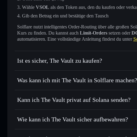
Wähle
VSOL
als den Token aus, den du kaufen oder verk
Gib den Betrag ein und bestätige den Tausch
Solflare nutzt intelligentes Order-Routing über alle großen
Kurs zu finden. Du kannst auch
Limit-Orders
setzen oder
D
automatisieren. Eine vollständige Anleitung findest du unter
S
Ist es sicher, The Vault zu kaufen?
The Vault
verifizierter Token
Was kann ich mit The Vault in Solflare machen
The Vault
Solflare-Wallet
Kann ich The Vault privat auf Solana senden?
Sofort tauschen
– handle VSOL gegen SOL, USDC oder Tau
Routing zum bestmöglichen Kurs
Solflare-Wallet
Privacy Aggrega
Limit-Orders setzen
– automatisiere Trades zu deinem Zi
Wie kann ich The Vault sicher aufbewahren?
Durchschnittskosteneffekt nutzen
– Schritt für Schritt p
The Vault
nic
Privat senden
– übertrage VSOL, ohne Wallets öffentlich zu
Privacy Aggregators