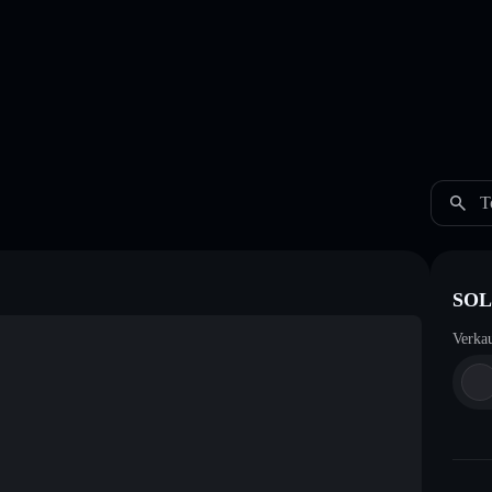
T
SOL
Verka