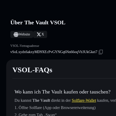
Über The Vault VSOL
Website
X
VSOL-Vertragsadresse
vSoLxydx6akxyMD9XEcPvGYNGq6Nn66oqVb3UkGkei7
VSOL-FAQs
Wo kann ich The Vault kaufen oder tauschen?
Du kannst
The Vault
direkt in der
Solflare-Wallet
kaufen, ver
Öffne Solflare (App oder Browsererweiterung)
Gehe zum Tab „Swap“