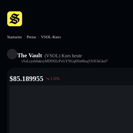
Startseite
/
Preise
/
VSOL-Kurs
The Vault
(VSOL)
Kurs heute
vSoLxydx6akxyMD9XEcPvGYNGq6Nn66oqVb3UkGkei7
$
85.189955
1.11
%