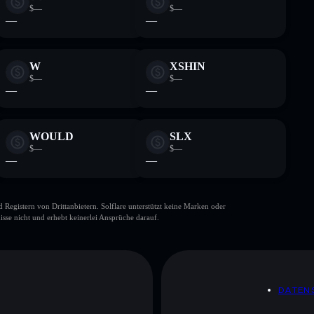
$—
$—
—
—
W
XSHIN
$—
$—
—
—
WOULD
SLX
$—
$—
—
—
gistern von Drittanbietern. Solflare unterstützt keine Marken oder
isse nicht und erhebt keinerlei Ansprüche darauf.
DATEN