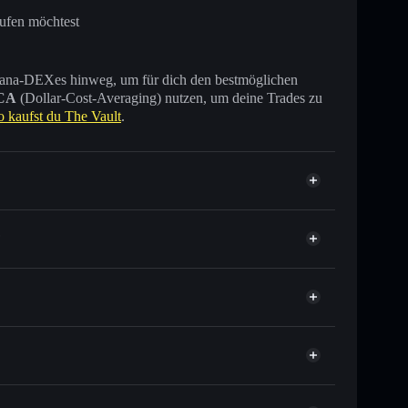
aufen möchtest
 Solana-DEXes hinweg, um für dich den bestmöglichen
CA
(Dollar-Cost-Averaging) nutzen, um deine Trades zu
o kaufst du The Vault
.
?
sende anderer Solana-Tokens mit intelligentem Order
tor
The Vault
elkurs für VSOL
er Durchschnittskosteneffekt in VSOL einsteigen
ht verwahrenden Wallet
Solflare
 verknüpfen, mithilfe des in Solflare integrierten