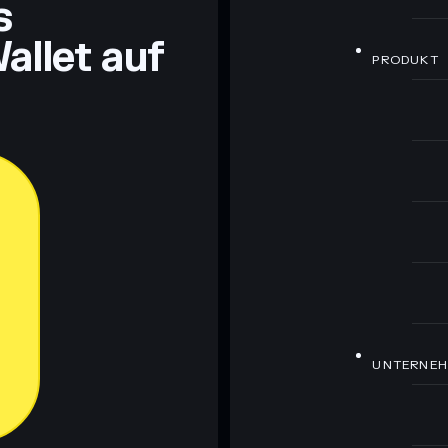
s
allet auf
PRODUKT
UNTERNE