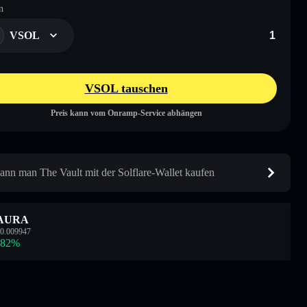
n
VSOL
VSOL tauschen
Preis kann vom Onramp-Service abhängen
ann man The Vault mit der Solflare-Wallet kaufen
AURA
0.009947
.82
%