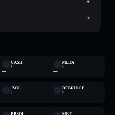
apitalisierung und Liquidität von VSOL
 Wallet, in der du deine privaten Schlüssel kontrollierst
i7
Solflare-
CASH
META
$—
$—
—
—
JSOL
DEBRIDGE
$—
$—
—
—
BBSOL
MET