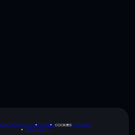
SCHUTZRICHTLINIE
TERMS
SITEMAP
COOKIES
BRAND-KIT