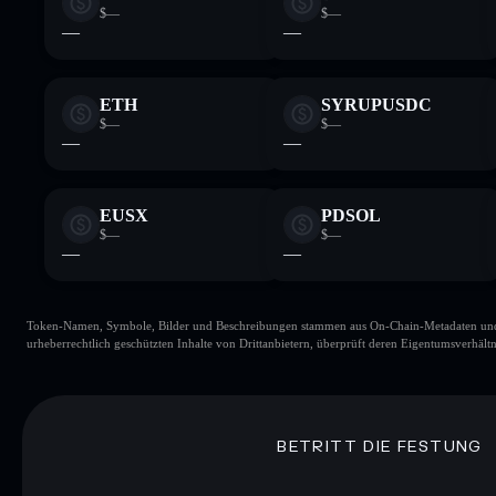
$—
$—
—
—
ETH
SYRUPUSDC
$—
$—
—
—
EUSX
PDSOL
$—
$—
—
—
Token-Namen, Symbole, Bilder und Beschreibungen stammen aus On-Chain-Metadaten und Re
urheberrechtlich geschützten Inhalte von Drittanbietern, überprüft deren Eigentumsverhältn
BETRITT DIE FESTUNG