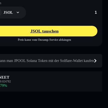
n
JSOL
JSOL tauschen
Preis kann vom Onramp-Service abhängen
ann man JPOOL Solana Token mit der Solflare-Wallet kaufen
NEET
0.024782
.79
%