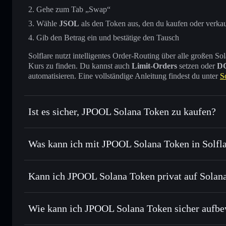
Gehe zum Tab „Swap“
Wähle
JSOL
als den Token aus, den du kaufen oder verka
Gib den Betrag ein und bestätige den Tausch
Solflare nutzt intelligentes Order-Routing über alle großen
Kurs zu finden. Du kannst auch
Limit-Orders
setzen oder
D
automatisieren. Eine vollständige Anleitung findest du unter
S
Ist es sicher, JPOOL Solana Token zu kaufen?
JPOOL Solana Token
verifizierter Token
Was kann ich mit JPOOL Solana Token in Solfl
JPOOL Solana Token
Solflare-Wallet
Kann ich JPOOL Solana Token privat auf Solan
Sofort tauschen
– handle JSOL gegen SOL, USDC oder Tau
Routing zum bestmöglichen Kurs
Solflare-Wallet
Privacy Aggrega
Limit-Orders setzen
– automatisiere Trades zu deinem Zie
Token
Wie kann ich JPOOL Solana Token sicher aufb
Durchschnittskosteneffekt nutzen
– Schritt für Schritt p
JPOOL Solana Token