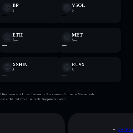
BP
VSOL
$—
$—
—
—
ETH
MET
$—
$—
—
—
XSHIN
EUSX
$—
$—
—
—
gistern von Drittanbietern. Solflare unterstützt keine Marken oder
isse nicht und erhebt keinerlei Ansprüche darauf.
DATEN