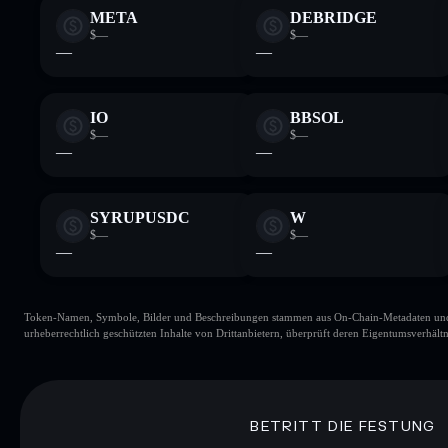
META
DEBRIDGE
$—
$—
—
—
IO
BBSOL
$—
$—
—
—
SYRUPUSDC
W
$—
$—
—
—
Token-Namen, Symbole, Bilder und Beschreibungen stammen aus On-Chain-Metadaten und Re
urheberrechtlich geschützten Inhalte von Drittanbietern, überprüft deren Eigentumsverhältn
BETRITT DIE FESTUNG