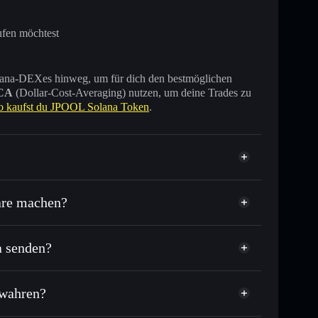
ufen möchtest
 Solana-DEXes hinweg, um für dich den bestmöglichen
CA
(Dollar-Cost-Averaging) nutzen, um deine Trades zu
o kaufst du JPOOL Solana Token
.
are machen?
a senden?
sende anderer Solana-Tokens mit intelligentem Order
tor
JPOOL Solana
lkurs für JSOL
ewahren?
er Durchschnittskosteneffekt in JSOL einsteigen
nicht verwahrenden Wallet
Solflare