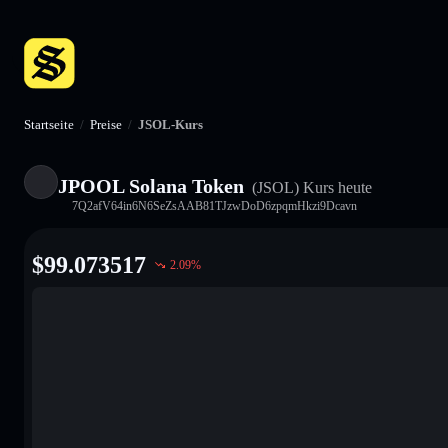
Startseite
/
Preise
/
JSOL-Kurs
JPOOL Solana Token
(JSOL)
Kurs heute
7Q2afV64in6N6SeZsAAB81TJzwDoD6zpqmHkzi9Dcavn
$
99.073517
2.09
%