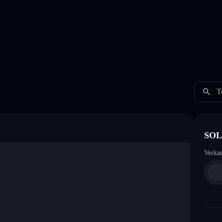
T
SOL 
Verka