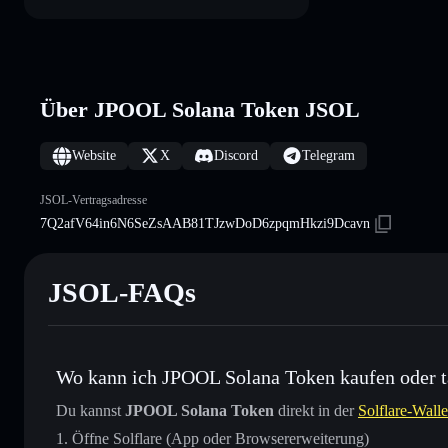
Über JPOOL Solana Token JSOL
Website
X
Discord
Telegram
JSOL-Vertragsadresse
7Q2afV64in6N6SeZsAAB81TJzwDoD6zpqmHkzi9Dcavn
JSOL-FAQs
Wo kann ich JPOOL Solana Token kaufen oder 
Du kannst
JPOOL Solana Token
direkt in der
Solflare-Walle
Öffne Solflare (App oder Browsererweiterung)