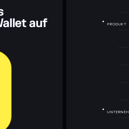
s
allet auf
PRODUKT
UNTERNE