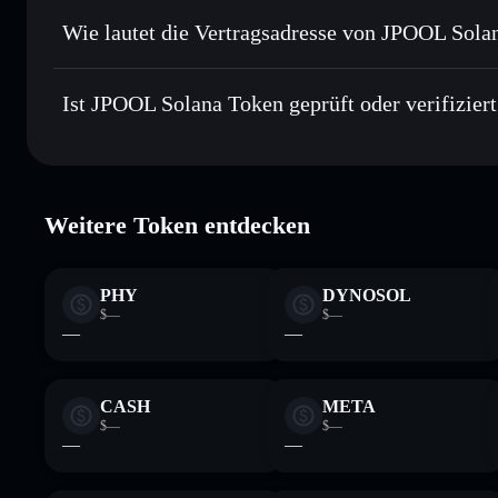
Privat senden
– übertrage JSOL, ohne Wallets öffentlich zu 
Aggregators
Wie lautet die Vertragsadresse von JPOOL Sola
In Echtzeit verfolgen
– überwache Kurs, Volumen, Marktka
Priv
JPOOL Solana Tok
Sicher verwahren
– halte JSOL in einer nicht verwahrenden
7Q2afV64in6N6SeZsAAB81TJzwDoD6zpqmHkzi9Dcav
Ist JPOOL Solana Token geprüft oder verifiziert
Wallet
JSOL
JPOOL Solana Token
verifiziert
Weitere Token entdecken
PHY
DYNOSOL
$—
$—
—
—
CASH
META
$—
$—
—
—