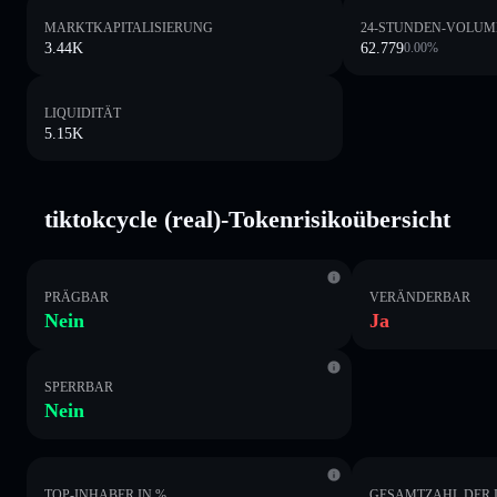
MARKTKAPITALISIERUNG
24-STUNDEN-VOLUM
3.44K
62.779
0.00
%
LIQUIDITÄT
5.15K
tiktokcycle (real)-Tokenrisikoübersicht
PRÄGBAR
VERÄNDERBAR
Nein
Ja
SPERRBAR
Nein
TOP-INHABER IN %
GESAMTZAHL DER 