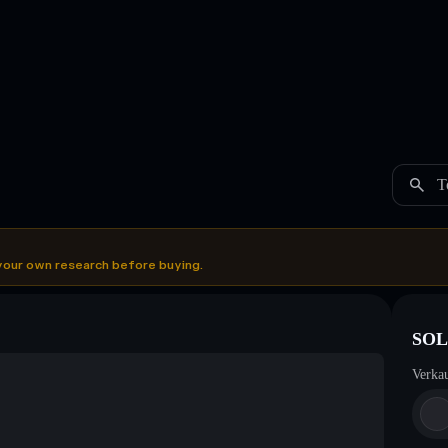
T
your own research before buying.
SOL
Verka