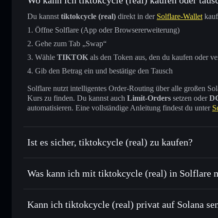
Du kannst
tiktokcycle (real)
direkt in der
Solflare-Wallet
kauf
Öffne Solflare (App oder Browsererweiterung)
Gehe zum Tab „Swap“
Wähle
TIKTOK
als den Token aus, den du kaufen oder v
Gib den Betrag ein und bestätige den Tausch
Solflare nutzt intelligentes Order-Routing über alle großen
Kurs zu finden. Du kannst auch
Limit-Orders
setzen oder
D
automatisieren. Eine vollständige Anleitung findest du unter
S
Ist es sicher, tiktokcycle (real) zu kaufen?
tiktokcycle (real)
nicht verifi
Was kann ich mit tiktokcycle (real) in Solflare
tiktokcycle (real)
Solflare-Wallet
Kann ich tiktokcycle (real) privat auf Solana s
Sofort tauschen
– handle TIKTOK gegen SOL, USDC oder 
Order Routing zum bestmöglichen Kurs