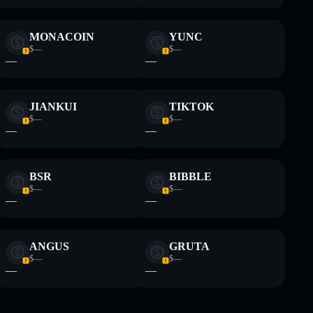
MONACOIN
YUNC
$—
$—
—
—
JIANKUI
TIKTOK
$—
$—
—
—
BSR
BIBBLE
$—
$—
—
—
ANGUS
GRUTA
$—
$—
—
—