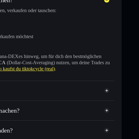
en, verkaufen oder tauschen:
erkaufen möchtest
 Solana-DEXes hinweg, um für dich den bestmöglichen
CA
(Dollar-Cost-Averaging) nutzen, um deine Trades zu
o kaufst du tiktokcycle (real)
.
ziert
 machen?
enden?
Tausende anderer Solana-Tokens mit intelligentem