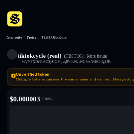
Startseite
/
Preise
/
TIKTOK-Kurs
tiktokcycle (real)
(TIKTOK)
Kurs heute
7oVVFXDrTfkG3JyGGMpvq8V9oN2sNQ7exN6EG4fg1JKt
Unverified token
Multiple tokens can use the same name and symbol. Always do 
$
0.000003
0.00
%