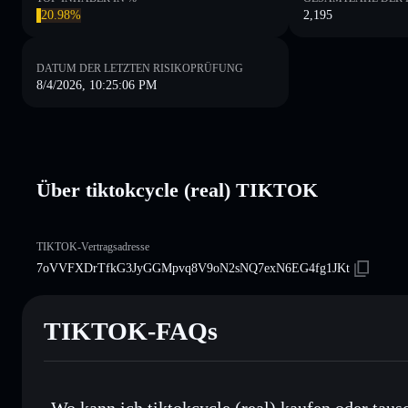
20.98%
2,195
DATUM DER LETZTEN RISIKOPRÜFUNG
8/4/2026, 10:25:06 PM
Über tiktokcycle (real) TIKTOK
TIKTOK-Vertragsadresse
7oVVFXDrTfkG3JyGGMpvq8V9oN2sNQ7exN6EG4fg1JKt
TIKTOK-FAQs
Wo kann ich tiktokcycle (real) kaufen oder taus