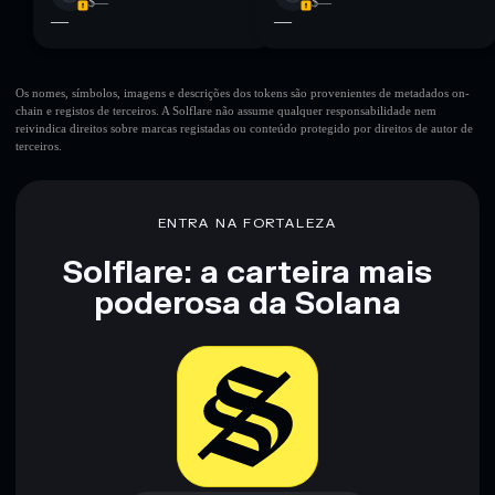
$—
$—
—
—
Os nomes, símbolos, imagens e descrições dos tokens são provenientes de metadados on-
chain e registos de terceiros. A Solflare não assume qualquer responsabilidade nem
reivindica direitos sobre marcas registadas ou conteúdo protegido por direitos de autor de
terceiros.
ENTRA NA FORTALEZA
Solflare: a carteira mais
poderosa da Solana
Baixar agora