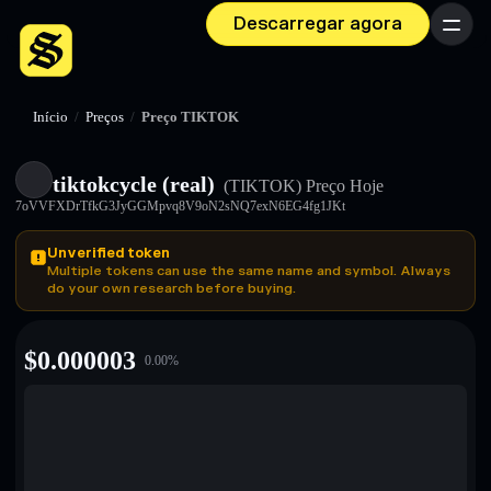
Descarregar agora
Menu
Início
/
Preços
/
Preço TIKTOK
tiktokcycle (real)
(TIKTOK)
Preço Hoje
7oVVFXDrTfkG3JyGGMpvq8V9oN2sNQ7exN6EG4fg1JKt
Unverified token
Multiple tokens can use the same name and symbol. Always
do your own research before buying.
$
0.000003
0.00
%