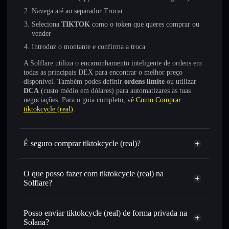
Navega até ao separador Trocar
Seleciona
TIKTOK
como o token que queres comprar ou
vender
Introduz o montante e confirma a troca
A Solflare utiliza o encaminhamento inteligente de ordens em
todas as principais DEX para encontrar o melhor preço
disponível. Também podes definir
ordens limite
ou utilizar
DCA
(custo médio em dólares) para automatizares as tuas
negociações. Para o guia completo, vê
Como Comprar
tiktokcycle (real)
.
É seguro comprar tiktokcycle (real)?
tiktokcycle (real)
não está verificado
O que posso fazer com tiktokcycle (real) na
Solflare?
tiktokcycle (real)
Carteira Solflare
Trocar instantaneamente
— trocar TIKTOK por SOL,
Posso enviar tiktokcycle (real) de forma privada na
USDC ou milhares de outros tokens Solana com
Solana?