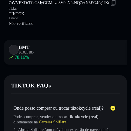
7oVVFXDrTfkG3JyGGMpvq8V9oN2sNQ7exN6EG4fg1JKt
Ticker
TIKTOK
Estado
Não verificado
BMT
$
0.023185
78.16
%
TIKTOK FAQs
Onde posso comprar ou trocar tiktokcycle (real)?
Podes comprar, vender ou trocar
tiktokcycle (real)
diretamente na
Carteira Solflare
:
Abre a Solflare (app móvel ou extensão de navegador)