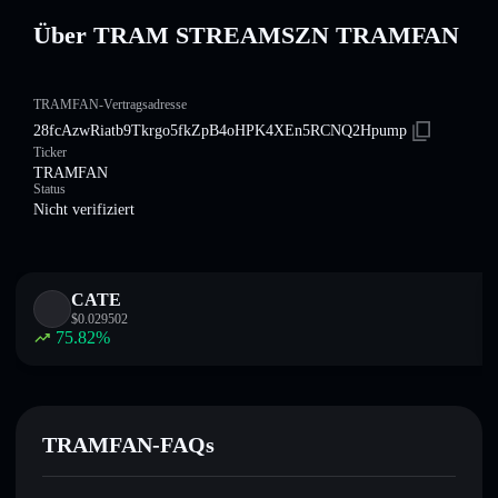
Über TRAM STREAMSZN TRAMFAN
TRAMFAN-Vertragsadresse
28fcAzwRiatb9Tkrgo5fkZpB4oHPK4XEn5RCNQ2Hpump
Ticker
TRAMFAN
Status
Nicht verifiziert
CATE
$
0.029502
75.82
%
TRAMFAN-FAQs