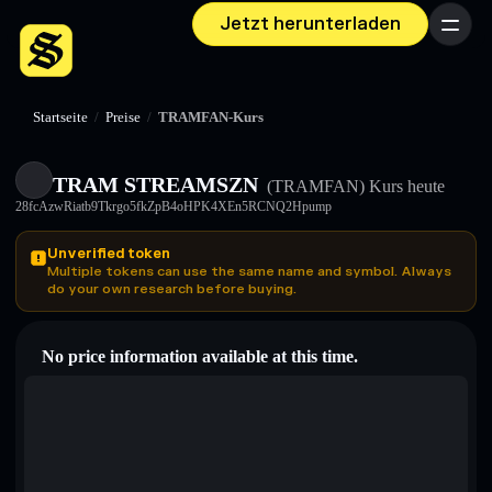
Jetzt herunterladen
Menü
Startseite
/
Preise
/
TRAMFAN-Kurs
TRAM STREAMSZN
(TRAMFAN)
Kurs heute
28fcAzwRiatb9Tkrgo5fkZpB4oHPK4XEn5RCNQ2Hpump
Unverified token
Multiple tokens can use the same name and symbol. Always
do your own research before buying.
No price information available at this time.