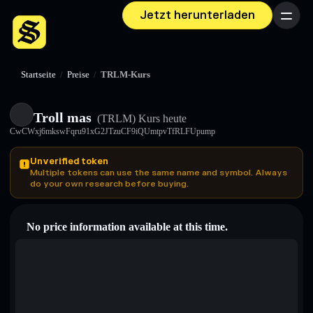
Jetzt herunterladen
Menü
Startseite
/
Preise
/
TRLM-Kurs
Troll mas
(TRLM)
Kurs heute
CwCWxj6mkswFqru91xG2JTzuCF9iQUmtpvTfRLFUpump
Unverified token
Multiple tokens can use the same name and symbol. Always
do your own research before buying.
No price information available at this time.