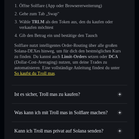
Öffne Solflare (App oder Browsererweiterung)
Gehe zum Tab „Swap“
Wähle
TRLM
als den Token aus, den du kaufen oder
verkaufen möchtest
Gib den Betrag ein und bestätige den Tausch
Solflare nutzt intelligentes Order-Routing über alle großen
Solana-DEXes hinweg, um für dich den bestmöglichen Kurs
zu finden. Du kannst auch
Limit-Orders
setzen oder
DCA
(Dollar-Cost-Averaging) nutzen, um deine Trades zu
automatisieren. Eine vollständige Anleitung findest du unter
So kaufst du Troll mas
.
Ist es sicher, Troll mas zu kaufen?
Troll mas
nicht verifiziert
Was kann ich mit Troll mas in Solflare machen?
Troll mas
Solflare-Wallet
Sofort tauschen
– handle TRLM gegen SOL, USDC oder
Kann ich Troll mas privat auf Solana senden?
Tausende anderer Solana-Tokens mit intelligentem Order