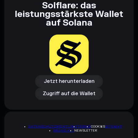
Solflare: das
leistungsstärkste Wallet
auf Solana
Jetzt herunterladen
Zugriff auf die Wallet
Jetzt herunterladen
Zugriff auf die Wallet
DATENSCHUTZRICHTLINIE
TERMS
COOKIES
SITEMAP
BRAND-KIT
NEWSLETTER