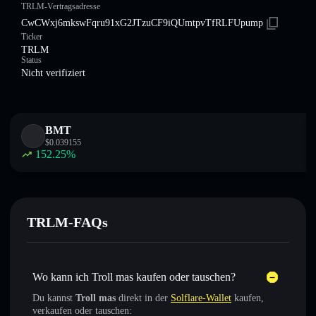
TRLM-Vertragsadresse
CwCWxj6mkswFqru91xG2JTzuCF9iQUmtpvTfRLFUpump
Ticker
TRLM
Status
Nicht verifiziert
BMT
$
0.039155
152.25
%
TRLM-FAQs
Wo kann ich Troll mas kaufen oder tauschen?
Du kannst
Troll mas
direkt in der
Solflare-Wallet
kaufen,
verkaufen oder tauschen: