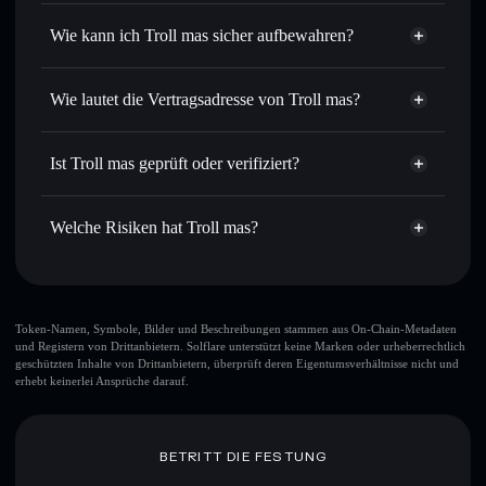
Privacy
Routing zum bestmöglichen Kurs
Aggregator
Wie kann ich Troll mas sicher aufbewahren?
Limit-Orders setzen
– automatisiere Trades zu deinem
Zielkurs für TRLM
Troll mas
Durchschnittskosteneffekt nutzen
– Schritt für Schritt
nicht verwahrenden Wallet
Solflare
Wie lautet die Vertragsadresse von Troll mas?
per Durchschnittskosteneffekt in TRLM einsteigen
Privat senden
– übertrage TRLM, ohne Wallets öffentlich
Troll mas
zu verknüpfen, mithilfe des in Solflare integrierten Privacy
CwCWxj6mkswFqru91xG2JTzuCF9iQUmtpvTfRLFUpump
Solflare
Ist Troll mas geprüft oder verifiziert?
Aggregators
Troll mas
Privacy Aggregator
Troll mas
derzeit nicht
In Echtzeit verfolgen
– überwache Kurs, Volumen,
Solflare-Wallet
TRLM
verifiziert
Marktkapitalisierung und Liquidität von TRLM
Welche Risiken hat Troll mas?
Sicher verwahren
– halte TRLM in einer nicht
verwahrenden Wallet, in der du deine privaten Schlüssel
Hauptrisiken für Troll mas:
kontrollierst
Token-Namen, Symbole, Bilder und Beschreibungen stammen aus On-Chain-Metadaten
und Registern von Drittanbietern. Solflare unterstützt keine Marken oder urheberrechtlich
geschützten Inhalte von Drittanbietern, überprüft deren Eigentumsverhältnisse nicht und
erhebt keinerlei Ansprüche darauf.
Haftungsausschluss: Diese Informationen dienen
ausschließlich Bildungszwecken und stellen keine
Finanzberatung dar. Recherchiere stets eigenständig. Daten
bereitgestellt von rugcheck.xyz.
BETRITT DIE FESTUNG