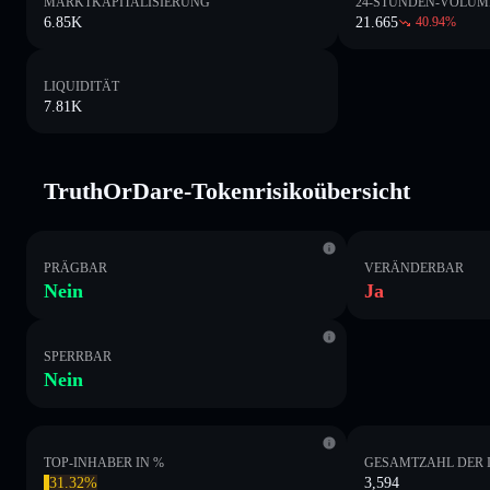
MARKTKAPITALISIERUNG
24-STUNDEN-VOLUM
6.85K
21.665
40.94
%
LIQUIDITÄT
7.81K
TruthOrDare-Tokenrisikoübersicht
PRÄGBAR
VERÄNDERBAR
Nein
Ja
SPERRBAR
Nein
TOP-INHABER IN %
GESAMTZAHL DER 
31.32%
3,594