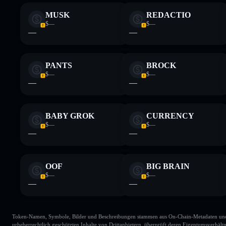
MUSK
REDACTIO
$—
$—
—
—
PANTS
BROCK
$—
$—
—
—
BABY GROK
CURRENCY
$—
$—
—
—
OOF
BIG BRAIN
$—
$—
—
—
Token-Namen, Symbole, Bilder und Beschreibungen stammen aus On-Chain-Metadaten und Re
urheberrechtlich geschützten Inhalte von Drittanbietern, überprüft deren Eigentumsverhältn