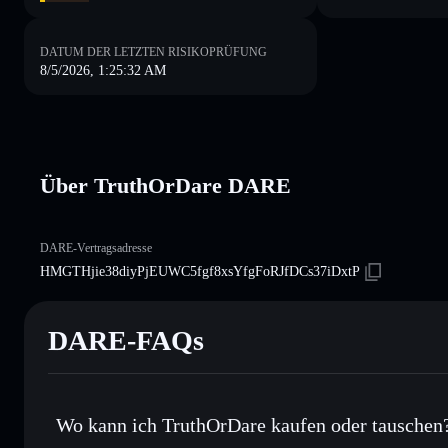
DATUM DER LETZTEN RISIKOPRÜFUNG
8/5/2026, 1:25:32 AM
Über TruthOrDare DARE
DARE-Vertragsadresse
HMGTHjie38diyPjEUWC5fgf8xsYfgFoRJfDCs37iDxtP
DARE-FAQs
Wo kann ich TruthOrDare kaufen oder tauschen