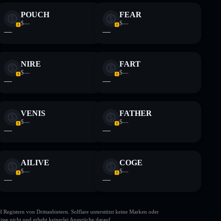
POUCH
FEAR
$—
$—
—
—
NIRE
FART
$—
$—
—
—
VENIS
FATHER
$—
$—
—
—
AILIVE
COGE
$—
$—
—
—
gistern von Drittanbietern. Solflare unterstützt keine Marken oder
isse nicht und erhebt keinerlei Ansprüche darauf.