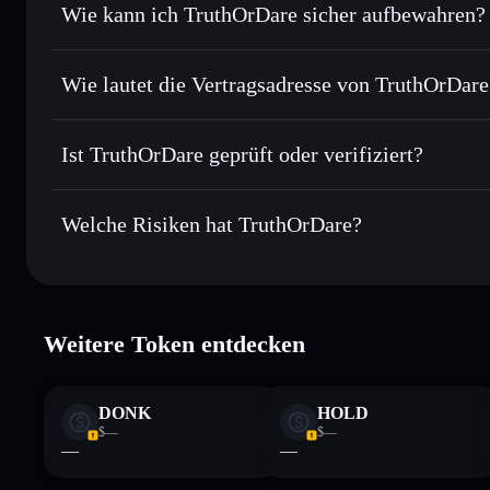
Wie kann ich TruthOrDare sicher aufbewahren?
Durchschnittskosteneffekt nutzen
– Schritt für Schritt p
TruthOrDare
Privat senden
– übertrage DARE, ohne Wallets öffentlich zu
Solflare
Privacy Aggregators
Wie lautet die Vertragsadresse von TruthOrDare
In Echtzeit verfolgen
– überwache Kurs, Volumen, Marktk
Privacy Aggre
TruthOrDare
Sicher verwahren
– halte DARE in einer nicht verwahrende
HMGTHjie38diyPjEUWC5fgf8xsYfgFoRJfDCs37iDxtP
Ist TruthOrDare geprüft oder verifiziert?
kontrollierst
DARE
TruthOrDare
derzeit nicht v
Welche Risiken hat TruthOrDare?
Hauptrisiken für TruthOrDare:
Weitere Token entdecken
Haftungsausschluss: Diese Informationen dienen ausschließli
dar. Recherchiere stets eigenständig. Daten bereitgestellt von 
DONK
HOLD
$—
$—
—
—