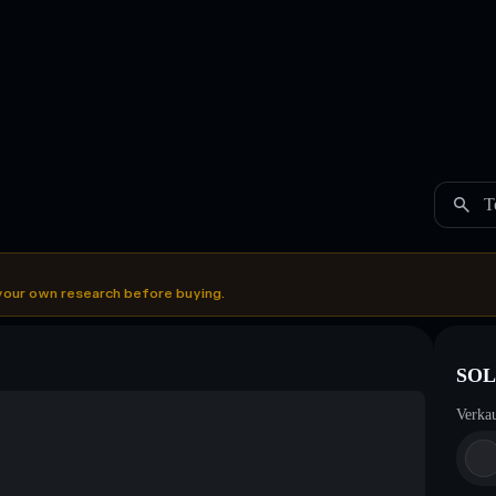
T
your own research before buying.
SOL
Verka