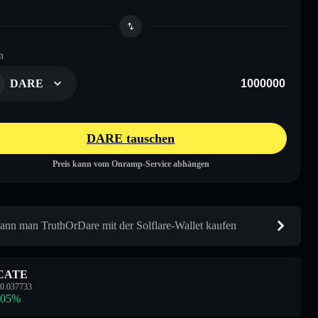
n
DARE
DARE tauschen
Preis kann vom Onramp-Service abhängen
ann man TruthOrDare mit der Solflare-Wallet kaufen
CATE
0.037733
.05
%