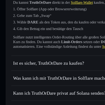
Du kannst
TruthOrDare
direkt in der
Solflare-Wallet
kaufen,
Öffne Solflare (App oder Browsererweiterung)
Gehe zum Tab „Swap“
Wähle
DARE
als den Token aus, den du kaufen oder verk
Gib den Betrag ein und bestätige den Tausch
Solflare nutzt intelligentes Order-Routing über alle großen
Kurs zu finden. Du kannst auch
Limit-Orders
setzen oder
D
automatisieren. Eine vollständige Anleitung findest du unter
S
Ist es sicher, TruthOrDare zu kaufen?
TruthOrDare
nicht verifizie
Was kann ich mit TruthOrDare in Solflare mach
TruthOrDare
Solflare-Wallet
Kann ich TruthOrDare privat auf Solana senden
Sofort tauschen
– handle DARE gegen SOL, USDC oder Ta
Order Routing zum bestmöglichen Kurs
Privacy Aggregato
Limit-Orders setzen
– automatisiere Trades zu deinem Zi