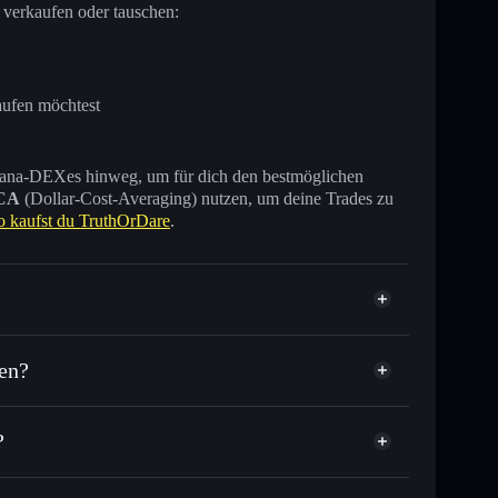
 verkaufen oder tauschen:
aufen möchtest
 Solana-DEXes hinweg, um für dich den bestmöglichen
CA
(Dollar-Cost-Averaging) nutzen, um deine Trades zu
o kaufst du TruthOrDare
.
rt
en?
?
usende anderer Solana-Tokens mit intelligentem
r
elkurs für DARE