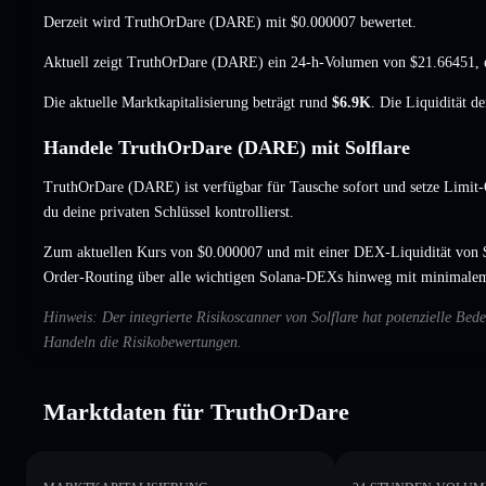
Derzeit wird TruthOrDare (DARE) mit
$0.000007
bewertet.
Aktuell zeigt TruthOrDare (DARE) ein 24-h-Volumen von
$21.66451
,
Die aktuelle Marktkapitalisierung beträgt rund
$6.9K
. Die Liquidität d
Handele TruthOrDare (DARE) mit Solflare
TruthOrDare (DARE) ist verfügbar für Tausche sofort und setze Limit-
du deine privaten Schlüssel kontrollierst.
Zum aktuellen Kurs von $0.000007 und mit einer DEX-Liquidität von 
Order-Routing über alle wichtigen Solana-DEXs hinweg mit minimalem
Hinweis: Der integrierte Risikoscanner von Solflare hat potenzielle B
Handeln die Risikobewertungen.
Marktdaten für TruthOrDare