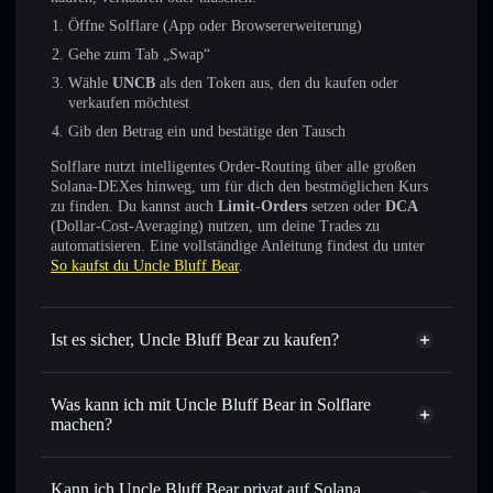
Öffne Solflare (App oder Browsererweiterung)
Gehe zum Tab „Swap“
Wähle
UNCB
als den Token aus, den du kaufen oder
verkaufen möchtest
Gib den Betrag ein und bestätige den Tausch
Solflare nutzt intelligentes Order-Routing über alle großen
Solana-DEXes hinweg, um für dich den bestmöglichen Kurs
zu finden. Du kannst auch
Limit-Orders
setzen oder
DCA
(Dollar-Cost-Averaging) nutzen, um deine Trades zu
automatisieren. Eine vollständige Anleitung findest du unter
So kaufst du Uncle Bluff Bear
.
Ist es sicher, Uncle Bluff Bear zu kaufen?
Uncle Bluff Bear
nicht
verifiziert
Was kann ich mit Uncle Bluff Bear in Solflare
machen?
Uncle Bluff Bear
Solflare-Wallet
Sofort tauschen
– handle UNCB gegen SOL, USDC oder
Kann ich Uncle Bluff Bear privat auf Solana