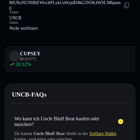
BfUKzNUNHhEWrn3tPLykUaWzjdD4kG5N5K4WSLM6pum
p
Ticker
UNCB
Status
Nicht verifiziert
CUPSEY
$
0.013775
20.32
%
UNCB-FAQs
Wo kann ich Uncle Bluff Bear kaufen oder
tauschen?
Du kannst
Uncle Bluff Bear
direkt in der
Solflare-Wallet
kaufen, verkaufen oder tauschen: