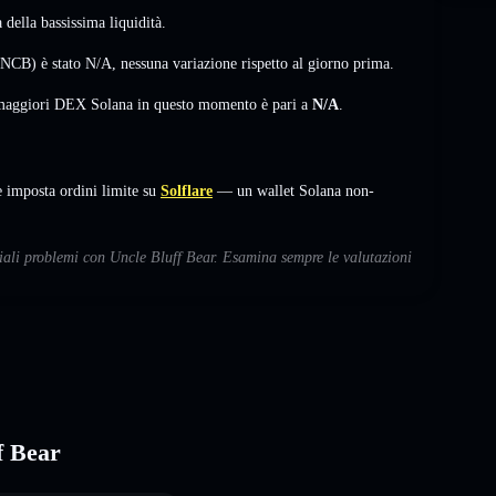
della bassissima liquidità.
UNCB) è stato
N/A
,
nessuna variazione
rispetto al giorno prima.
i maggiori DEX Solana in questo momento è pari a
N/A
.
 imposta ordini limite su
Solflare
— un wallet Solana non-
ziali problemi con Uncle Bluff Bear. Esamina sempre le valutazioni
f Bear