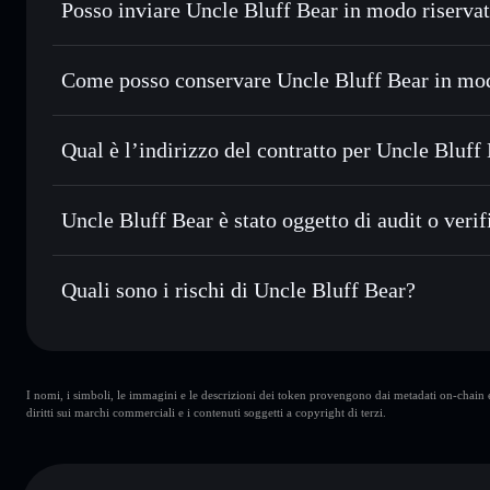
Posso inviare Uncle Bluff Bear in modo riserva
Scambiare istantaneamente
— scambia UNCB in SOL, USDC
migliore con il routing intelligente dell’ordine
Aggregatore di privacy
Impostare ordini limite
— automatizza i tuoi trade al pre
Come posso conservare Uncle Bluff Bear in mo
Usare il DCA
— applica la strategia dollar-cost average
Uncle Bluff Bear
Inviare in modo riservato
— trasferisci UNCB senza colle
Solflare
privacy incorporato di Solflare
Qual è l’indirizzo del contratto per Uncle Bluff
Monitorare in tempo reale
— conosci prezzo, volume, cap
Aggregatore di privacy
Uncle Bluff Bea
Conservare in modo sicuro
— tieni i tuoi UNCB in un wall
BfUKzNUNHhEWrn3tPLykUaWzjdD4kG5N5K4WSLM
Uncle Bluff Bear è stato oggetto di audit o verif
esclusivo controllo delle tue chiavi private
Uncle Bluff Bear
non è verificato
Quali sono i rischi di Uncle Bluff Bear?
Rischi principali di Uncle Bluff Bear:
I nomi, i simboli, le immagini e le descrizioni dei token provengono dai metadati on-chain e 
wallet
Uncle Bluff Bear
diritti sui marchi commerciali e i contenuti soggetti a copyright di terzi.
Uncle Bluff Bear
limitata
Bear