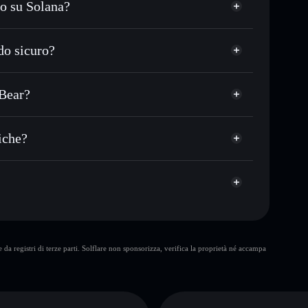
to su Solana?
 o in migliaia di altri token Solana al prezzo
zzo desiderato di UNCB
do sicuro?
 su UNCB nel tempo
wallet non-custodial
Solflare
gare pubblicamente i wallet usando l’Aggregatore di
Uncle Bluff Bear
 Bear?
italizzazione di mercato e liquidità di UNCB
r
et non-custodial all’interno del quale hai il pieno ed
6pump
iche?
UNCB
wallet Solflare
10 maggiori
da registri di terze parti. Solflare non sponsorizza, verifica la proprietà né accampa
singolo wallet
Uncle Bluff Bear
liquidità
concentrazione di oltre l’80%
Uncle Bluff