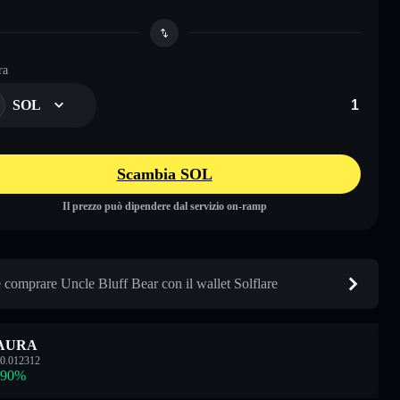
ra
SOL
Scambia SOL
Il prezzo può dipendere dal servizio on-ramp
comprare Uncle Bluff Bear con il wallet Solflare
AURA
0.012312
.90
%