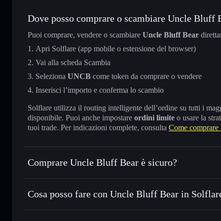
Dove posso comprare o scambiare Uncle Bluff 
Puoi comprare, vendere o scambiare
Uncle Bluff Bear
dirett
Apri Solflare (app mobile o estensione del browser)
Vai alla scheda Scambia
Seleziona
UNCB
come token da comprare o vendere
Inserisci l’importo e conferma lo scambio
Solflare utilizza il routing intelligente dell’ordine su tutti i 
disponibile. Puoi anche impostare
ordini limite
o usare la stra
tuoi trade. Per indicazioni complete, consulta
Come comprare 
Comprare Uncle Bluff Bear è sicuro?
Uncle Bluff Bear
non è verificato
Cosa posso fare con Uncle Bluff Bear in Solflar
Uncle Bluff Bear
wallet Solflare