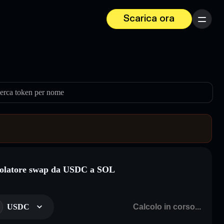
Scarica ora
Menu
erca token per nome
olatore swap da USDC a SOL
USDC