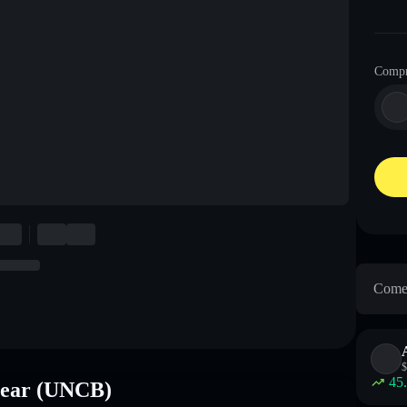
Comp
Come 
$
45
 Bear (UNCB)