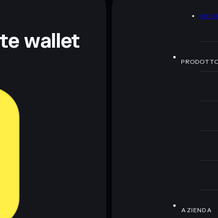
A
INFO
ormativi e non costituiscono una consulenza finanziaria.
z.
nte wallet
PRODOTT
AZIENDA