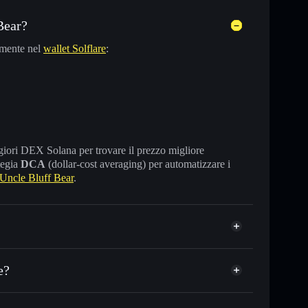
Bear?
amente nel
wallet Solflare
:
maggiori DEX Solana per trovare il prezzo migliore
tegia
DCA
(dollar-cost averaging) per automatizzare i
Uncle Bluff Bear
.
e?