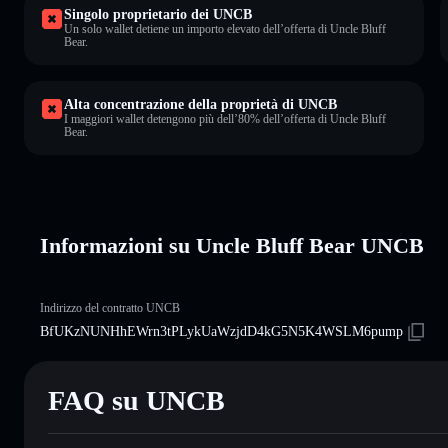
Singolo proprietario dei UNCB
Un solo wallet detiene un importo elevato dell’offerta di Uncle Bluff
Bear.
Alta concentrazione della proprietà di UNCB
I maggiori wallet detengono più dell’80% dell’offerta di Uncle Bluff
Bear.
Informazioni su Uncle Bluff Bear UNCB
Indirizzo del contratto UNCB
BfUKzNUNHhEWrn3tPLykUaWzjdD4kG5N5K4WSLM6pump
FAQ su UNCB