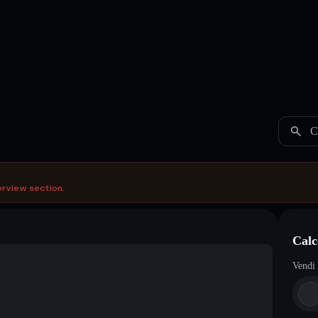
C
erview section.
Calc
Vendi