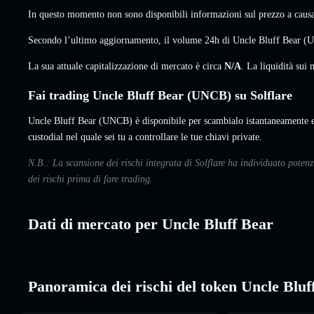
In questo momento non sono disponibili informazioni sul prezzo a causa 
Secondo l’ultimo aggiornamento, il volume 24h di Uncle Bluff Bear (
La sua attuale capitalizzazione di mercato è circa
N/A
. La liquidità su
Fai trading Uncle Bluff Bear (UNCB) su Solflare
Uncle Bluff Bear (UNCB) è disponibile per scambialo istantaneamente e
custodial nel quale sei tu a controllare le tue chiavi private.
N.B.: La scansione dei rischi integrata di Solflare ha individuato poten
dei rischi prima di fare trading.
Dati di mercato per Uncle Bluff Bear
Panoramica dei rischi del token Uncle Bluf