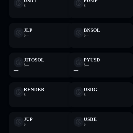
USDT
PUMP
$—
$—
—
—
JLP
BNSOL
$—
$—
—
—
JITOSOL
PYUSD
$—
$—
—
—
RENDER
USDG
$—
$—
—
—
JUP
USDE
$—
$—
—
—