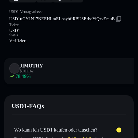
USD1-Vertragsadresse
USD1ttGY1N17NEEHLmELoaybftRBUSErhqYiQzvEmuB
Ticker
USD1
Status
Verifiziert
JIMOTHY
$
0.01162
78.49
%
USD1-FAQs
Wo kann ich USD1 kaufen oder tauschen?