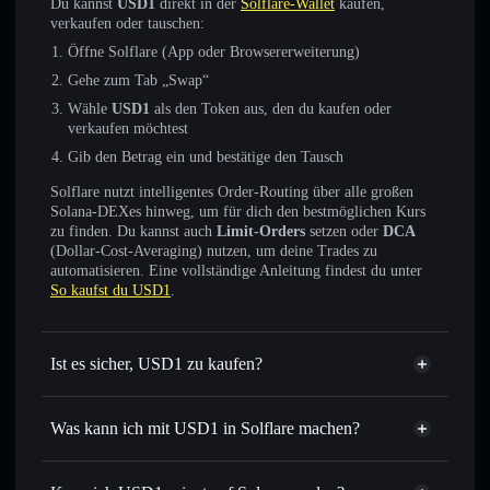
Du kannst
USD1
direkt in der
Solflare-Wallet
kaufen,
verkaufen oder tauschen:
Öffne Solflare (App oder Browsererweiterung)
Gehe zum Tab „Swap“
Wähle
USD1
als den Token aus, den du kaufen oder
verkaufen möchtest
Gib den Betrag ein und bestätige den Tausch
Solflare nutzt intelligentes Order-Routing über alle großen
Solana-DEXes hinweg, um für dich den bestmöglichen Kurs
zu finden. Du kannst auch
Limit-Orders
setzen oder
DCA
(Dollar-Cost-Averaging) nutzen, um deine Trades zu
automatisieren. Eine vollständige Anleitung findest du unter
So kaufst du USD1
.
Ist es sicher, USD1 zu kaufen?
USD1
verifizierter Token
Was kann ich mit USD1 in Solflare machen?
USD1
Solflare-Wallet
Sofort tauschen
– handle USD1 gegen SOL, USDC oder