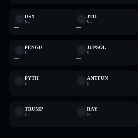
USX
JTO
$—
$—
—
—
PENGU
JUPSOL
$—
$—
—
—
PYTH
ANTFUN
$—
$—
—
—
TRUMP
RAY
$—
$—
—
—