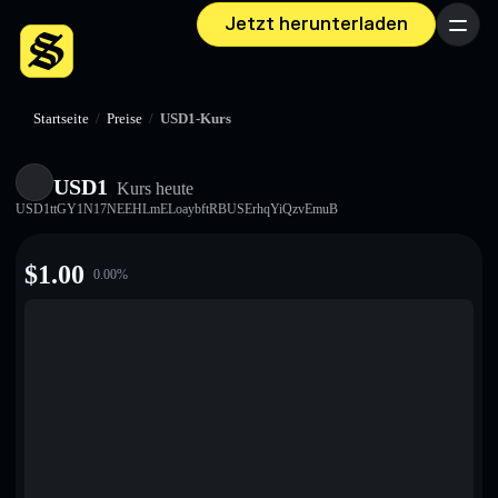
Jetzt herunterladen
Menü
Startseite
/
Preise
/
USD1-Kurs
USD1
Kurs heute
USD1ttGY1N17NEEHLmELoaybftRBUSErhqYiQzvEmuB
$
1.00
0.00
%