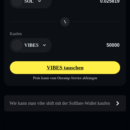
SOL
Kaufen
VIBES
VIBES tauschen
Preis kann vom Onramp-Service abhängen
Wie kann man vibe shift mit der Solflare-Wallet kaufen