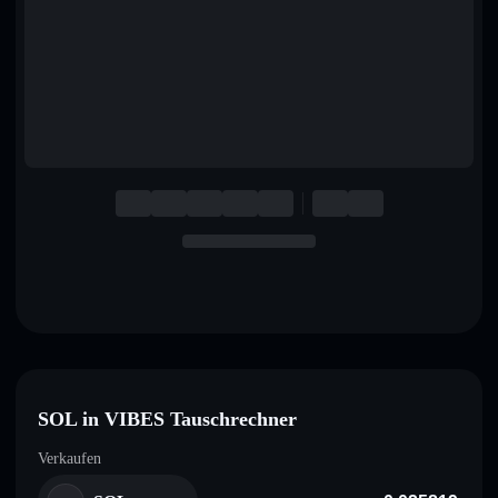
English
Deutsch
Italiano
Português
Español
SOL in VIBES Tauschrechner
Verkaufen