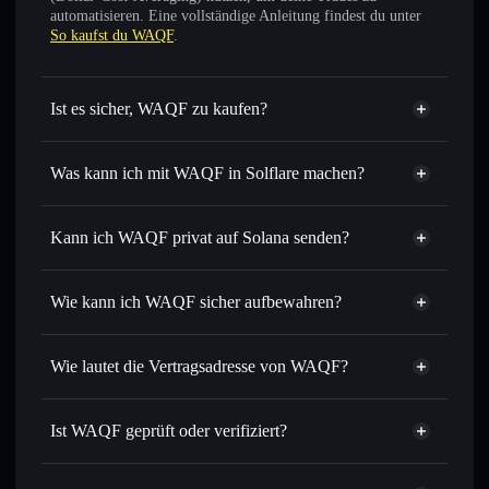
automatisieren. Eine vollständige Anleitung findest du unter
So kaufst du WAQF
.
Ist es sicher, WAQF zu kaufen?
WAQF
nicht verifiziert
Was kann ich mit WAQF in Solflare machen?
WAQF
Solflare-Wallet
Sofort tauschen
– handle WAQF7 gegen SOL, USDC oder
Kann ich WAQF privat auf Solana senden?
Tausende anderer Solana-Tokens mit intelligentem Order
Privacy
Routing zum bestmöglichen Kurs
Aggregator
Wie kann ich WAQF sicher aufbewahren?
Limit-Orders setzen
– automatisiere Trades zu deinem
Zielkurs für WAQF7
WAQF
nicht
Durchschnittskosteneffekt nutzen
– Schritt für Schritt
verwahrenden Wallet
Solflare
Wie lautet die Vertragsadresse von WAQF?
per Durchschnittskosteneffekt in WAQF7 einsteigen
Privat senden
– übertrage WAQF7, ohne Wallets öffentlich
WAQF
zu verknüpfen, mithilfe des in Solflare integrierten Privacy
HyaPJsTLbasmrGYVS176EMUqKp4xtHDQT4S2SjQ7pump
Solflare
Ist WAQF geprüft oder verifiziert?
Aggregators
WAQF
Privacy Aggregator
WAQF
derzeit nicht
In Echtzeit verfolgen
– überwache Kurs, Volumen,
Solflare-Wallet
verifiziert
Marktkapitalisierung und Liquidität von WAQF7