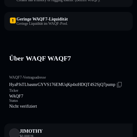
Creator has a history of rugging tokens. (Betrifft WAQF).
Geringe WAQF7-Liquidität
Geringe Liquidität im WAQF-Pool.
Über WAQF WAQF7
WAQF7-Vertragsadresse
HyaPJsTLbasmrGYVS176EMUqKp4xtHDQT4S2SjQ7pump
Ticker
WAQF7
Status
Nicht verifiziert
JIMOTHY
$
0.00828