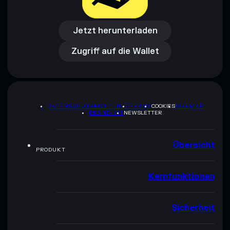
Jetzt herunterladen
Zugriff auf die Wallet
Jetzt herunterladen
Zugriff auf die Wallet
DATENSCHUTZRICHTLINIE
TERMS
COOKIES
SITEMAP
BRAND-KIT
NEWSLETTER
Übersicht
PRODUKT
Kernfunktionen
Sicherheit