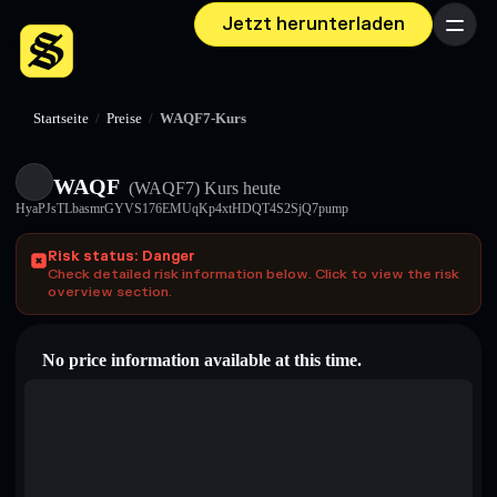
Jetzt herunterladen
Menü
Startseite
/
Preise
/
WAQF7-Kurs
WAQF
(WAQF7)
Kurs heute
HyaPJsTLbasmrGYVS176EMUqKp4xtHDQT4S2SjQ7pump
Risk status: Danger
Check detailed risk information below. Click to view the risk
overview section.
No price information available at this time.