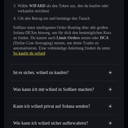
Wähle
WIFARD
als den Token aus, den du kaufen oder
verkaufen möchtest
Gib den Betrag ein und bestätige den Tausch
Solflare nutzt intelligentes Order-Routing über alle großen
Solana-DEXes hinweg, um für dich den bestmöglichen Kurs
zu finden. Du kannst auch
Limit-Orders
setzen oder
DCA
(Dollar-Cost-Averaging) nutzen, um deine Trades zu
automatisieren. Eine vollständige Anleitung findest du unter
So kaufst du wifard
.
Ist es sicher, wifard zu kaufen?
wifard
nicht verifiziert
Was kann ich mit wifard in Solflare machen?
wifard
Solflare-Wallet
Sofort tauschen
– handle WIFARD gegen SOL, USDC
Kann ich wifard privat auf Solana senden?
oder Tausende anderer Solana-Tokens mit intelligentem
Privacy
Order Routing zum bestmöglichen Kurs
Aggregator
Wie kann ich wifard sicher aufbewahren?
Limit-Orders setzen
– automatisiere Trades zu deinem