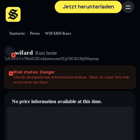
Jetzt herunterladen
Menü
Startseite
/
Preise
/
WIFARD-Kurs
wifard
Kurs heute
7yE1H51Vx7MuH32KwkkzmrxomaTFgVBCKGRjfDfepump
Risk status: Danger
Check detailed risk information below. Click to view the risk
overview section.
No price information available at this time.