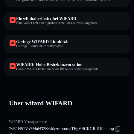
Die größten 10 Wallets halten mehr als 70 % des wifard-Angebots.
Einzelinhaberbesitz bei WIFARD
Eine Wallet hält einen großen Anteil des wifard-Angebots.
Geringe WIFARD-Liquidität
Geringe Liquidität im wifard-Pool.
WIFARD: Hohe Besitzkonzentration
Größte Wallets halten mehr als 80 % des wifard-Angebots.
Über wifard WIFARD
WIFARD-Vertragsadresse
7yE1H51Vx7MuH32KwkkzmrxomaTFgVBCKGRjfDfepump