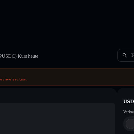
T
PUSDC)
Kurs heute
erview section.
USD
Verka