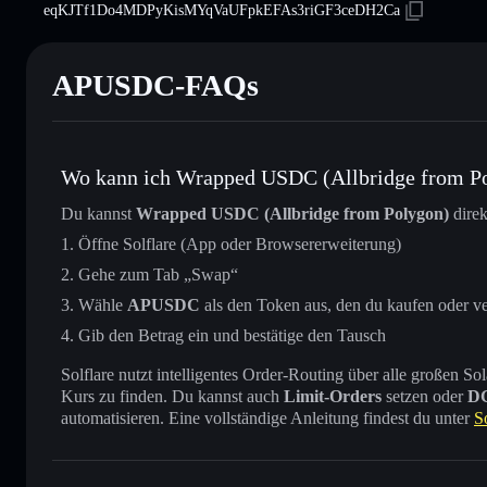
eqKJTf1Do4MDPyKisMYqVaUFpkEFAs3riGF3ceDH2Ca
APUSDC-FAQs
Wo kann ich Wrapped USDC (Allbridge from Po
Du kannst
Wrapped USDC (Allbridge from Polygon)
direk
Öffne Solflare (App oder Browsererweiterung)
Gehe zum Tab „Swap“
Wähle
APUSDC
als den Token aus, den du kaufen oder v
Gib den Betrag ein und bestätige den Tausch
Solflare nutzt intelligentes Order-Routing über alle großen
Kurs zu finden. Du kannst auch
Limit-Orders
setzen oder
D
automatisieren. Eine vollständige Anleitung findest du unter
S