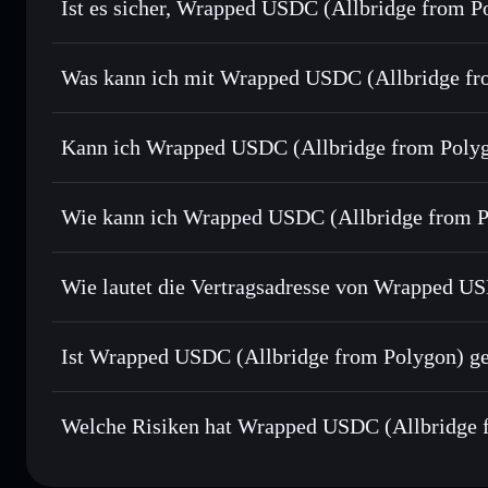
Ist es sicher, Wrapped USDC (Allbridge from P
Wrapped USDC (Allbridge from Polygon)
Was kann ich mit Wrapped USDC (Allbridge fro
Wrapped USDC (Allbridge from Polygon)
Solfl
Kann ich Wrapped USDC (Allbridge from Polygo
Sofort tauschen
– handle APUSDC gegen SOL, USDC oder 
Order Routing zum bestmöglichen Kurs
Privacy Aggregato
Limit-Orders setzen
– automatisiere Trades zu deinem Z
Wie kann ich Wrapped USDC (Allbridge from P
Durchschnittskosteneffekt nutzen
– Schritt für Schritt 
Wrapped USDC (Allbridge from Polyg
Privat senden
– übertrage APUSDC, ohne Wallets öffentlich 
Solflare
Wallet
Solflare
Privacy Aggregators
Wie lautet die Vertragsadresse von Wrapped U
Polygon)
In Echtzeit verfolgen
– überwache Kurs, Volumen, Marktk
Wrapped USDC (All
Sicher verwahren
– halte APUSDC in einer nicht verwahre
eqKJTf1Do4MDPyKisMYqVaUFpkEFAs3riGF3ceDH2C
Ist Wrapped USDC (Allbridge from Polygon) gep
kontrollierst
Wallet
APUSDC
Wrapped USDC (Allbridge from Polygon)
Welche Risiken hat Wrapped USDC (Allbridge 
Hauptrisiken für Wrapped USDC (Allbridge from Polygo