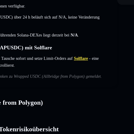
onen verfügbar.
USDC) über 24 h beläuft sich auf
N/A
,
keine Veränderung
 führenden Solana-DEXes liegt derzeit bei
N/A
.
(APUSDC) mit Solflare
ausche sofort und setze Limit-Orders auf
Solflare
- eine
ollierst.
edenken zu Wrapped USDC (Allbridge from Polygon) gemeldet.
 from Polygon)
okenrisikoübersicht