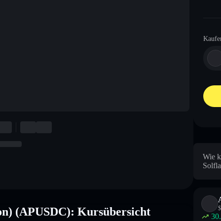
Kaufe
Wie k
Solfl
$
on) (APUSDC): Kursübersicht
30