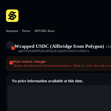
Startseite
/
Preise
/
APUSDC-Kurs
Wrapped USDC (Allbridge from Polygon)
(A
eqKJTf1Do4MDPyKisMYqVaUFpkEFAs3riGF3ceDH2Ca
Risk status: Danger
Check detailed risk information below. Click to view the risk ov
No price information available at this time.