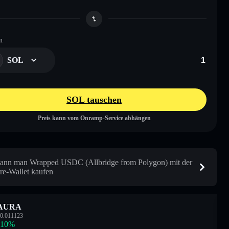
n
SOL
SOL tauschen
Preis kann vom Onramp-Service abhängen
ann man Wrapped USDC (Allbridge from Polygon) mit der
are-Wallet kaufen
AURA
0.011123
.10
%