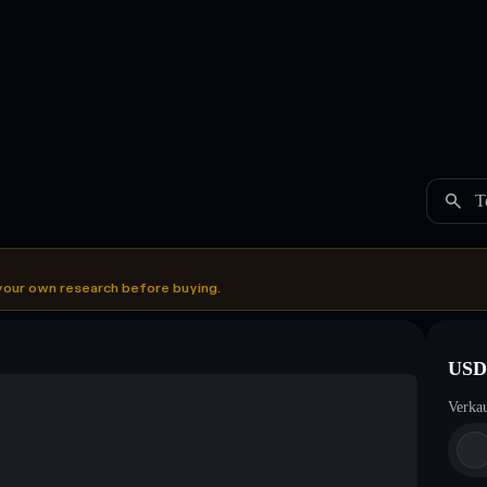
T
your own research before buying.
USD
Verka