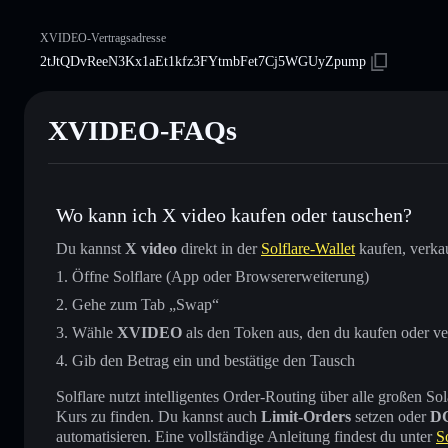
XVIDEO-Vertragsadresse
2tJtQDvReeN3Kx1aEt1kfz3FYtmbFet7Cj5WGUyZpump
XVIDEO-FAQs
Wo kann ich X video kaufen oder tauschen?
Du kannst
X video
direkt in der
Solflare-Wallet
kaufen, verka
Öffne Solflare (App oder Browsererweiterung)
Gehe zum Tab „Swap“
Wähle
XVIDEO
als den Token aus, den du kaufen oder v
Gib den Betrag ein und bestätige den Tausch
Solflare nutzt intelligentes Order-Routing über alle großen
Kurs zu finden. Du kannst auch
Limit-Orders
setzen oder
D
automatisieren. Eine vollständige Anleitung findest du unter
S