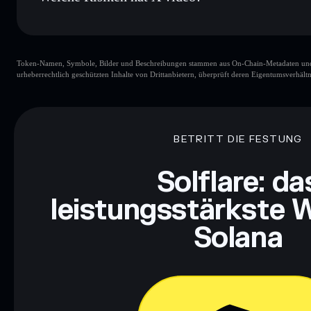
Hauptrisiken für X video:
Token-Namen, Symbole, Bilder und Beschreibungen stammen aus On-Chain-Metadaten und Re
urheberrechtlich geschützten Inhalte von Drittanbietern, überprüft deren Eigentumsverhältn
Haftungsausschluss: Diese Informationen dienen ausschließli
dar. Recherchiere stets eigenständig. Daten bereitgestellt von 
BETRITT DIE FESTUNG
Solflare: da
leistungsstärkste W
Solana