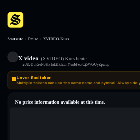
Startseite
/
Preise
/
XVIDEO-Kurs
X video
(XVIDEO)
Kurs heute
2tJtQDvReeN3Kx1aEt1kfz3FYtmbFet7Cj5WGUyZpump
Unverified token
Multiple tokens can use the same name and symbol. Always do 
No price information available at this time.