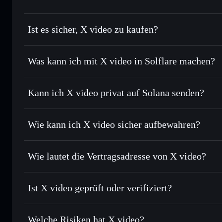
Ist es sicher, X video zu kaufen?
X video
nicht verifiziert
Was kann ich mit X video in Solflare machen?
X video
Solflare-Wallet
Kann ich X video privat auf Solana senden?
Sofort tauschen
– handle XVIDEO gegen SOL, USDC oder 
Order Routing zum bestmöglichen Kurs
Privacy Aggregato
Limit-Orders setzen
– automatisiere Trades zu deinem Z
Wie kann ich X video sicher aufbewahren?
Durchschnittskosteneffekt nutzen
– Schritt für Schritt p
X video
nicht
Privat senden
– übertrage XVIDEO, ohne Wallets öffentlich 
Solflare
Privacy Aggregators
Wie lautet die Vertragsadresse von X video?
In Echtzeit verfolgen
– überwache Kurs, Volumen, Marktk
Privacy Aggregator
X video
2tJt
Sicher verwahren
– halte XVIDEO in einer nicht verwahre
Ist X video geprüft oder verifiziert?
kontrollierst
Solflare-Wallet
XVID
X video
derzeit nicht verifiz
Welche Risiken hat X video?