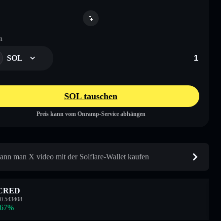
n
SOL
SOL tauschen
Preis kann vom Onramp-Service abhängen
ann man X video mit der Solflare-Wallet kaufen
CRED
0.543408
.67
%