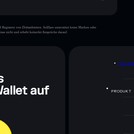
gistern von Drittanbietern. Solflare unterstützt keine Marken oder
isse nicht und erhebt keinerlei Ansprüche darauf.
ch Bildungszwecken und stellen keine Finanzberatung
rugcheck.xyz.
DATEN
s
allet auf
PRODUKT