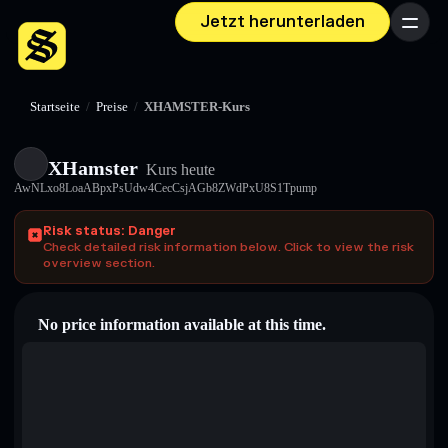
Jetzt herunterladen
Menü
Startseite
/
Preise
/
XHAMSTER-Kurs
XHamster
Kurs heute
AwNLxo8LoaABpxPsUdw4CecCsjAGb8ZWdPxU8S1Tpump
Risk status: Danger
Check detailed risk information below. Click to view the risk
overview section.
No price information available at this time.