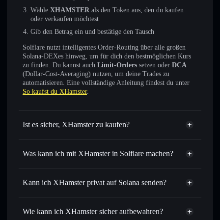
Wähle
XHAMSTER
als den Token aus, den du kaufen
oder verkaufen möchtest
Gib den Betrag ein und bestätige den Tausch
Solflare nutzt intelligentes Order-Routing über alle großen
Solana-DEXes hinweg, um für dich den bestmöglichen Kurs
zu finden. Du kannst auch
Limit-Orders
setzen oder
DCA
(Dollar-Cost-Averaging) nutzen, um deine Trades zu
automatisieren. Eine vollständige Anleitung findest du unter
So kaufst du XHamster
.
Ist es sicher, XHamster zu kaufen?
XHamster
nicht verifiziert
Was kann ich mit XHamster in Solflare machen?
XHamster
Solflare-Wallet
Sofort tauschen
– handle XHAMSTER gegen SOL,
Kann ich XHamster privat auf Solana senden?
USDC oder Tausende anderer Solana-Tokens mit
Privacy
intelligentem Order Routing zum bestmöglichen Kurs
Aggregator
Wie kann ich XHamster sicher aufbewahren?
Limit-Orders setzen
– automatisiere Trades zu deinem