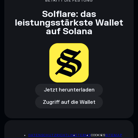
BETRITT DIE FESTUNG
Solflare: das
leistungsstärkste Wallet
auf Solana
Jetzt herunterladen
Zugriff auf die Wallet
Jetzt herunterladen
Zugriff auf die Wallet
DATENSCHUTZRICHTLINIE
TERMS
COOKIES
SITEMAP