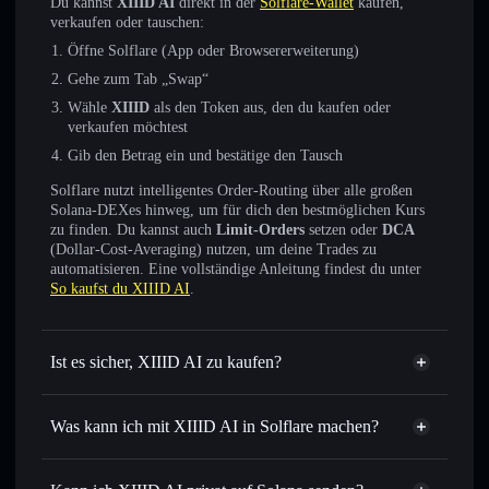
Du kannst
XIIID AI
direkt in der
Solflare-Wallet
kaufen,
verkaufen oder tauschen:
Öffne Solflare (App oder Browsererweiterung)
Gehe zum Tab „Swap“
Wähle
XIIID
als den Token aus, den du kaufen oder
verkaufen möchtest
Gib den Betrag ein und bestätige den Tausch
Solflare nutzt intelligentes Order-Routing über alle großen
Solana-DEXes hinweg, um für dich den bestmöglichen Kurs
zu finden. Du kannst auch
Limit-Orders
setzen oder
DCA
(Dollar-Cost-Averaging) nutzen, um deine Trades zu
automatisieren. Eine vollständige Anleitung findest du unter
So kaufst du XIIID AI
.
Ist es sicher, XIIID AI zu kaufen?
XIIID AI
nicht verifiziert
Was kann ich mit XIIID AI in Solflare machen?
XIIID AI
Solflare-Wallet
Sofort tauschen
– handle XIIID gegen SOL, USDC oder