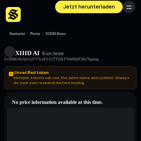
Jetzt herunterladen
Menü
Startseite
/
Preise
/
XIIID-Kurs
XIIID AI
Kurs heute
EvZ6Mr1hvSyGcjVVSciXY1UTTTdLFVoMHkP2Rz7bpump
Unverified token
Multiple tokens can use the same name and symbol. Always
do your own research before buying.
No price information available at this time.