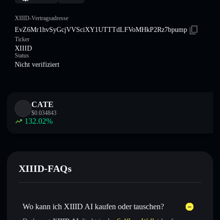
XIIID-Vertragsadresse
EvZ6Mr1hvSyGcjVVSciXY1UTTTdLFVoMHkP2Rz7bpump
Ticker
XIIID
Status
Nicht verifiziert
CATE
$
0.034843
132.02
%
XIIID-FAQs
Wo kann ich XIIID AI kaufen oder tauschen?