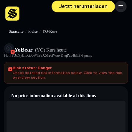
Jetzt herunterladen
Menü
Startseite
/
Preise
/
YO-Kurs
YoBear
(YO)
Kurs heute
FBnfY3xNyBhXiS5Wh9SX5126iWmvDvqPz54hUZ7Ppump
Risk status: Danger
Check detailed risk information below. Click to view the risk
overview section.
No price information available at this time.