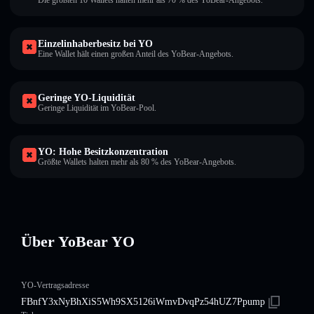
Die größten 10 Wallets halten mehr als 70 % des YoBear-Angebots.
Einzelinhaberbesitz bei YO
Eine Wallet hält einen großen Anteil des YoBear-Angebots.
Geringe YO-Liquidität
Geringe Liquidität im YoBear-Pool.
YO: Hohe Besitzkonzentration
Größte Wallets halten mehr als 80 % des YoBear-Angebots.
Über YoBear YO
YO-Vertragsadresse
FBnfY3xNyBhXiS5Wh9SX5126iWmvDvqPz54hUZ7Ppump