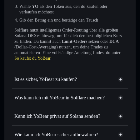
Wähle
YO
als den Token aus, den du kaufen oder
verkaufen möchtest
Gib den Betrag ein und bestätige den Tausch
Solflare nutzt intelligentes Order-Routing über alle großen
Solana-DEXes hinweg, um für dich den bestmöglichen Kurs
zu finden. Du kannst auch
Limit-Orders
setzen oder
DCA
(Dollar-Cost-Averaging) nutzen, um deine Trades zu
automatisieren. Eine vollständige Anleitung findest du unter
So kaufst du YoBear
.
Ist es sicher, YoBear zu kaufen?
YoBear
nicht verifiziert
Was kann ich mit YoBear in Solflare machen?
YoBear
Solflare-Wallet
Sofort tauschen
– handle YO gegen SOL, USDC oder
Kann ich YoBear privat auf Solana senden?
Tausende anderer Solana-Tokens mit intelligentem Order
Privacy
Routing zum bestmöglichen Kurs
Aggregator
Wie kann ich YoBear sicher aufbewahren?
Limit-Orders setzen
– automatisiere Trades zu deinem