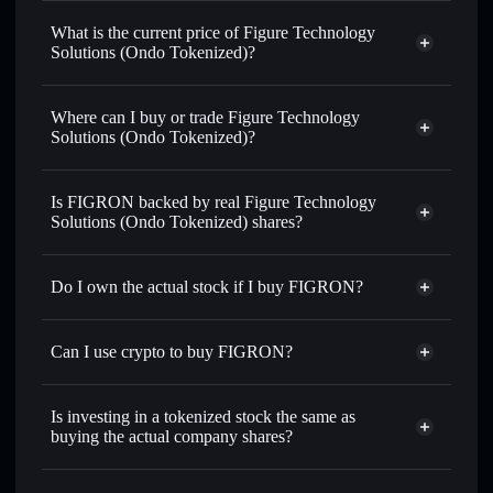
Figure Technology Solutions (Ondo
Tokenized)
match the real-world
What is the current price of Figure Technology
stock price
Solutions (Ondo Tokenized)?
Figure Technology Solutions (Ondo
Tokenized)
$28.73
Where can I buy or trade Figure Technology
3.82%
Solutions (Ondo Tokenized)?
Solflare Wallet
Is FIGRON backed by real Figure Technology
Solutions (Ondo Tokenized) shares?
Do I own the actual stock if I buy FIGRON?
Can I use crypto to buy FIGRON?
Is investing in a tokenized stock the same as
buying the actual company shares?