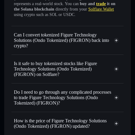
represents a real-world stock. You can
buy and
trade
it on
the Solana blockchain
directly from your
Solflare Wallet
using crypto such as SOL or USDC.
Can I convert tokenized Figure Technology
Solutions (Ondo Tokenized) (FIGRON) back into
crypto?
Figure Technology Solutions
(Ondo Tokenized)
swapped for USDC or SOL
Is it safe to buy tokenized stocks like Figure
anytime
Technology Solutions (Ondo Tokenized)
(FIGRON) on Solflare?
1:1 backed,
on-chain, and transparently verified
Do I need to go through any complicated processes
to trade Figure Technology Solutions (Ondo
Tokenized) (FIGRON)?
How is the price of Figure Technology Solutions
(Ondo Tokenized) (FIGRON) updated?