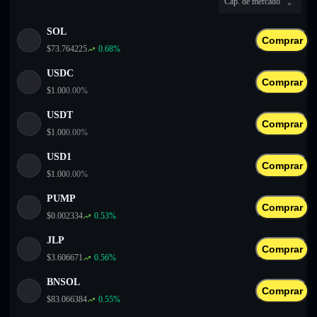
Cap. de mercado
English
SOL
Deutsch
Comprar
$
73.764225
0.68
%
Italiano
USDC
Comprar
$
1.00
0.00
%
Português
USDT
Comprar
Español
$
1.00
0.00
%
USD1
Comprar
$
1.00
0.00
%
PUMP
Comprar
$
0.002334
0.53
%
JLP
Comprar
$
3.606671
0.56
%
BNSOL
Comprar
$
83.066384
0.55
%