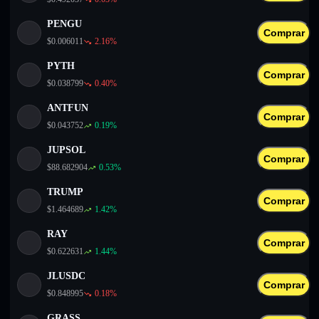
PENGU
Comprar
$
0.006011
2.16
%
PYTH
Comprar
$
0.038799
0.40
%
ANTFUN
Comprar
$
0.043752
0.19
%
JUPSOL
Comprar
$
88.682904
0.53
%
TRUMP
Comprar
$
1.464689
1.42
%
RAY
Comprar
$
0.622631
1.44
%
JLUSDC
Comprar
$
0.848995
0.18
%
GRASS