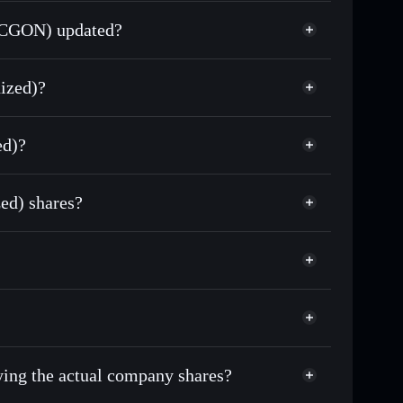
PCGON) updated?
match the real-world stock price
ized)?
1.32%
ed)?
Solflare Wallet
ed) shares?
uying the actual company shares?