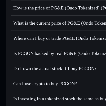
How is the price of PG&E (Ondo Tokenized) (
PG&E (Ondo Tokenized)
What is the current price of PG&E (Ondo Token
PG&E (Ondo Tokenized)
$17.20
Where can I buy or trade PG&E (Ondo Tokeniz
Is PCGON backed by real PG&E (Ondo Tokeniz
Do I own the actual stock if I buy PCGON?
Can I use crypto to buy PCGON?
Is investing in a tokenized stock the same as b