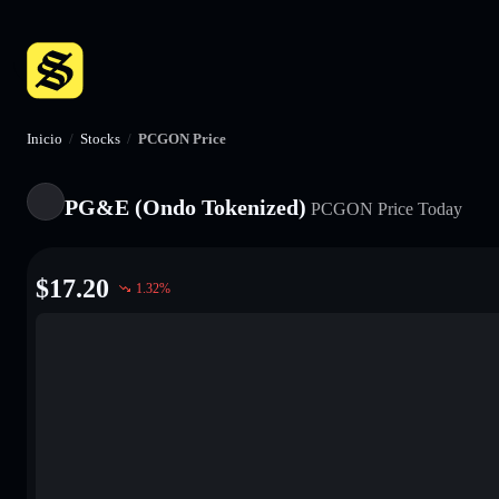
Inicio
/
Stocks
/
PCGON Price
PG&E (Ondo Tokenized)
PCGON
Price Today
$
17.20
1.32
%