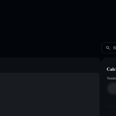
B
Calc
Vende