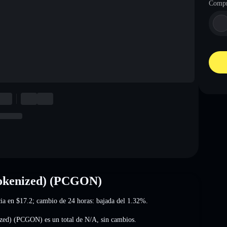
Compr
okenized) (PCGON)
cia en
$17.2
; cambio de 24 horas: bajada del 1.32%
.
ized) (PCGON) es un total de
N/A
,
sin cambios
.