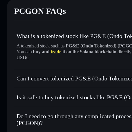
PCGON FAQs
What is a tokenized stock like PG&E (Ondo T
A tokenized stock such as
PG&E (Ondo Tokenized) (PCG
You can
buy and
trade
it on the Solana blockchain
directl
USDC.
Can I convert tokenized PG&E (Ondo Tokenize
PG&E (Ondo Tokenized)
Is it safe to buy tokenized stocks like PG&E 
1:1 backed, o
Do I need to go through any complicated proce
(PCGON)?