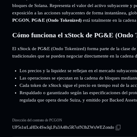
bloques de Solana. Representa el valor del activo subyacente y p
exposición a las acciones subyacentes de forma instantánea, globa
PCGON
,
PG&E (Ondo Tokenized)
está totalmente en la caden
Cómo funciona el xStock de PG&E (Ondo 
El xStock de PG&E (Ondo Tokenized) forma parte de la clase de 
tradicionales que se pueden negociar directamente en la cadena 
Los precios y la liquidez se reflejan en el mercado subyacent
Las operaciones se ejecutan en la cadena de bloques mediant
Cada token de xStock sigue el precio en tiempo real de la ac
Respaldado o garantizado según las especificaciones del prot
regulada que opera desde Suiza, y emitido por Backed Assets (
Dirección del contrato de PCGON
UP5s1srLaHDc4SwJqLPa3A48x5R7ofN3hZWxWEZondo