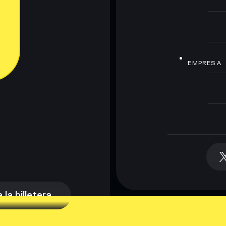
EMPRESA
la billetera
la billetera