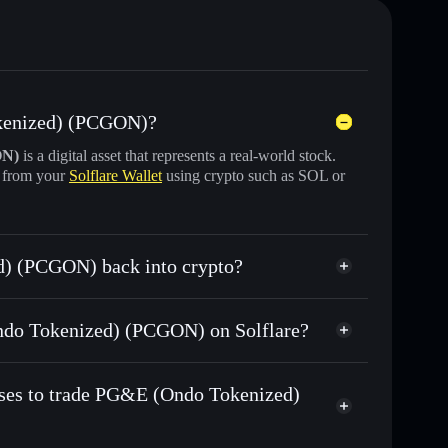
okenized) (PCGON)?
ON)
is a digital asset that represents a real-world stock.
y from your
Solflare Wallet
using crypto such as SOL or
d) (PCGON) back into crypto?
swapped for USDC or SOL anytime
(Ondo Tokenized) (PCGON) on Solflare?
n-chain, and transparently verified
sses to trade PG&E (Ondo Tokenized)