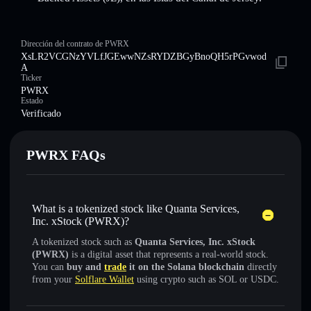
Dirección del contrato de PWRX
XsLR2VCGNzYVLfJGEwwNZsRYDZBGyBnoQH5rPGvwod
A
Ticker
PWRX
Estado
Verificado
PWRX FAQs
What is a tokenized stock like Quanta Services,
Inc. xStock (PWRX)?
A tokenized stock such as
Quanta Services, Inc. xStock
(PWRX)
is a digital asset that represents a real-world stock.
You can
buy and
trade
it on the Solana blockchain
directly
from your
Solflare Wallet
using crypto such as SOL or USDC.