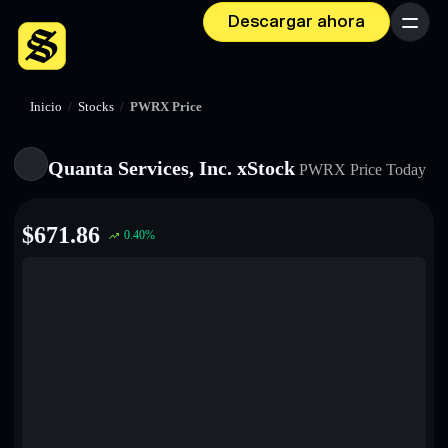
Descargar ahora
Menú
Inicio
/
Stocks
/
PWRX Price
Quanta Services, Inc. xStock
PWRX
Price Today
$
671.86
0.40
%