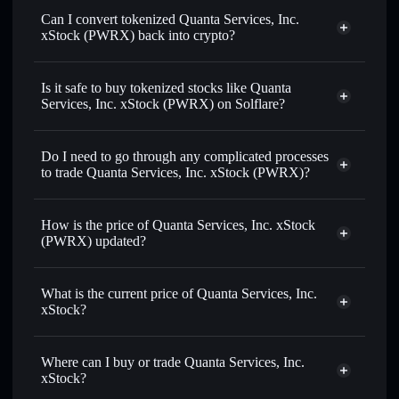
Can I convert tokenized Quanta Services, Inc.
xStock (PWRX) back into crypto?
Quanta Services, Inc. xStock
swapped for USDC or SOL anytime
Is it safe to buy tokenized stocks like Quanta
Services, Inc. xStock (PWRX) on Solflare?
1:1 backed,
on-chain, and transparently verified
Do I need to go through any complicated processes
to trade Quanta Services, Inc. xStock (PWRX)?
How is the price of Quanta Services, Inc. xStock
(PWRX) updated?
Quanta Services, Inc. xStock
match the real-world stock price
What is the current price of Quanta Services, Inc.
xStock?
Quanta Services, Inc. xStock
$671.86
Where can I buy or trade Quanta Services, Inc.
0.40%
xStock?