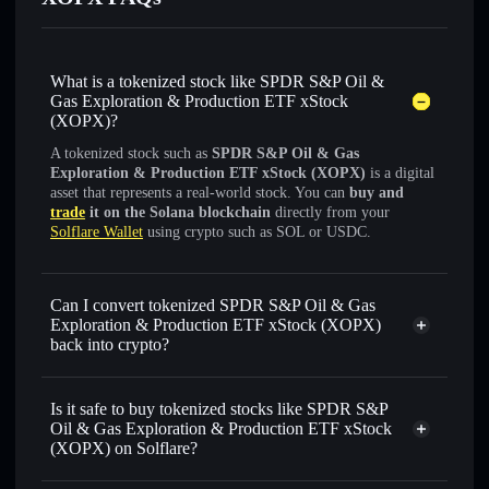
What is a tokenized stock like SPDR S&P Oil &
Gas Exploration & Production ETF xStock
(XOPX)?
A tokenized stock such as
SPDR S&P Oil & Gas
Exploration & Production ETF xStock (XOPX)
is a digital
asset that represents a real-world stock. You can
buy and
trade
it on the Solana blockchain
directly from your
Solflare Wallet
using crypto such as SOL or USDC.
Can I convert tokenized SPDR S&P Oil & Gas
Exploration & Production ETF xStock (XOPX)
back into crypto?
SPDR S&P Oil & Gas
Exploration & Production ETF xStock
swapped for
Is it safe to buy tokenized stocks like SPDR S&P
USDC or SOL anytime
Oil & Gas Exploration & Production ETF xStock
(XOPX) on Solflare?
1:1 backed,