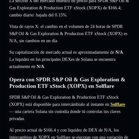
La sección X del mercado muestra un precio para SPDR S&P Oil &
Gas Exploration & Production ETF xStock (XOPX) de
$166.4
;
cambio diario: bajada del 0.15%
.
Vista de rayos X: el cambio en el volumen de 24 horas de SPDR
S&P Oil & Gas Exploration & Production ETF xStock (XOPX) es
N/A
,
sin cambios
en un día.
Su capitalización de mercado actual es aproximadamente de
N/A
.
La liquidez en los principales DEXes de Solana se encuentra
actualmente en
N/A
.
Opera con SPDR S&P Oil & Gas Exploration &
Production ETF xStock (XOPX) en Solflare
SPDR S&P Oil & Gas Exploration & Production ETF xStock
(XOPX) está disponible para intercámbialo al instante en
Solflare
— una cartera Solana sin custodia donde tú controlas tus claves
privadas.
Al precio actual de $166.4 y con liquidez de DEX de N/A, los
intercambios de XOPX en Solflare se ejecutan con una variación de