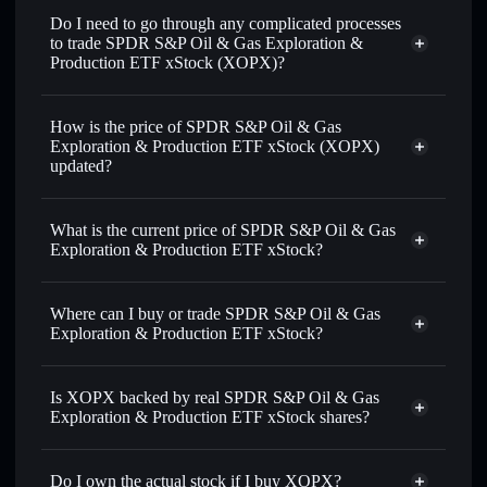
on-chain, and transparently verified
Do I need to go through any complicated processes
to trade SPDR S&P Oil & Gas Exploration &
Production ETF xStock (XOPX)?
How is the price of SPDR S&P Oil & Gas
Exploration & Production ETF xStock (XOPX)
updated?
SPDR S&P Oil & Gas Exploration &
Production ETF xStock
match
What is the current price of SPDR S&P Oil & Gas
the real-world stock price
Exploration & Production ETF xStock?
SPDR S&P Oil & Gas Exploration &
Production ETF xStock
$166.400
Where can I buy or trade SPDR S&P Oil & Gas
Exploration & Production ETF xStock?
Solflare
Is XOPX backed by real SPDR S&P Oil & Gas
Wallet
Exploration & Production ETF xStock shares?
Do I own the actual stock if I buy XOPX?