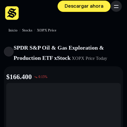
Descargar ahora
Menú
Inicio
/
Stocks
/
XOPX Price
SPDR S&P Oil & Gas Exploration &
Production ETF xStock
XOPX
Price Today
$
166.400
0.15
%