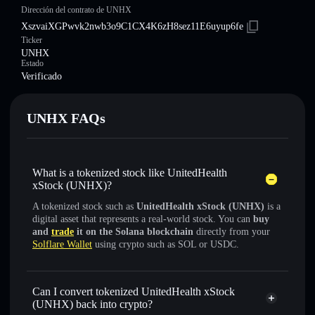
Dirección del contrato de UNHX
XszvaiXGPwvk2nwb3o9C1CX4K6zH8sez11E6uyup6fe
Ticker
UNHX
Estado
Verificado
UNHX FAQs
What is a tokenized stock like UnitedHealth
xStock (UNHX)?
A tokenized stock such as
UnitedHealth xStock (UNHX)
is a
digital asset that represents a real-world stock. You can
buy
and
trade
it on the Solana blockchain
directly from your
Solflare Wallet
using crypto such as SOL or USDC.
Can I convert tokenized UnitedHealth xStock
(UNHX) back into crypto?