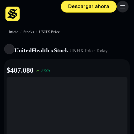
Descargar ahora
Menú
Inicio
/
Stocks
/
UNHX Price
UnitedHealth xStock
UNHX
Price Today
$
407.080
0.75
%