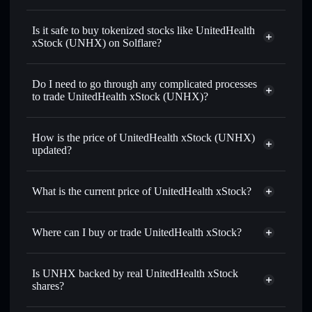
UnitedHealth xStock
swapped for USDC or SOL anytime
Is it safe to buy tokenized stocks like UnitedHealth
xStock (UNHX) on Solflare?
1:1 backed,
on-chain, and transparently verified
Do I need to go through any complicated processes
to trade UnitedHealth xStock (UNHX)?
How is the price of UnitedHealth xStock (UNHX)
updated?
UnitedHealth xStock
match the real-world stock price
What is the current price of UnitedHealth xStock?
UnitedHealth xStock
$407.080
0.75%
Where can I buy or trade UnitedHealth xStock?
Solflare Wallet
Is UNHX backed by real UnitedHealth xStock
shares?