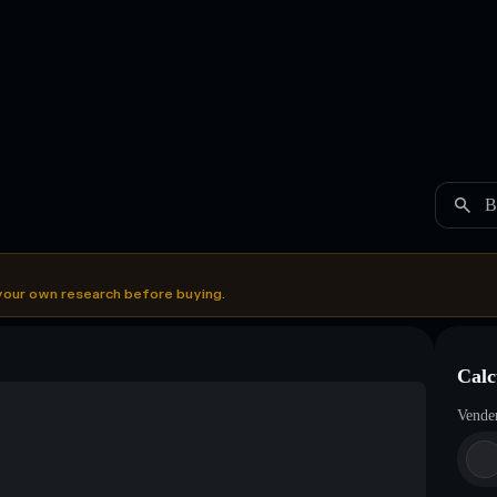
B
your own research before buying.
Calc
Vende