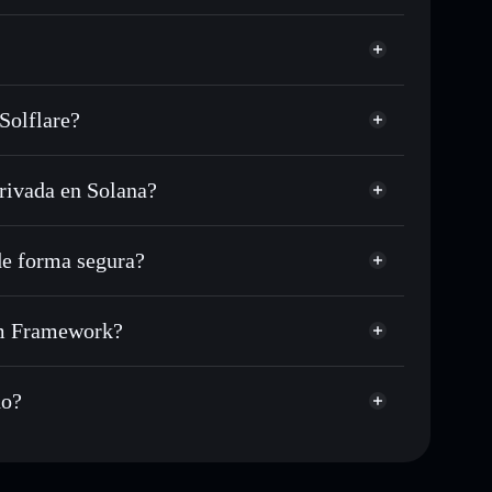
Solflare?
rivada en Solana?
, USDC o miles de otros tokens de Solana con
sponible
en tu precio objetivo para AGENTIUM
e forma segura?
 a lo largo del tiempo
cartera sin custodia
Solflare
lar públicamente las carteras usando el agregador de
Agentium Framework
ium Framework?
agregador de
cio, volumen, capitalización de mercado y liquidez de
ramework
mp
do?
tera sin custodia donde tú controla tus claves
AGENTIUM
cartera