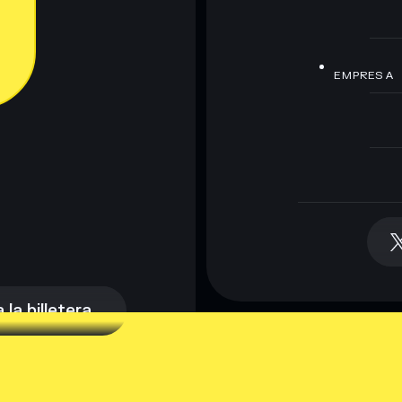
EMPRESA
la billetera
la billetera