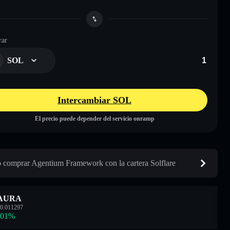
ar
SOL
Intercambiar SOL
El precio puede depender del servicio onramp
comprar Agentium Framework con la cartera Solflare
AURA
0.011297
.01
%