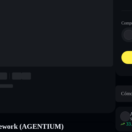
Compr
Cómo 
$
33
amework (AGENTIUM)