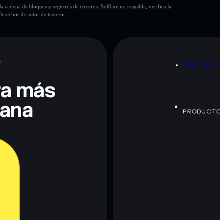
cadena de bloques y registros de terceros. Solflare no respalda, verifica la
erechos de autor de terceros.
A
POLÍTICA 
era más
lana
PRODUCT