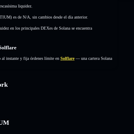
scasísima liquidez.
NTIUM) es de
N/A
,
sin cambios
desde el día anterior.
quidez en los principales DEXes de Solana se encuentra
olflare
instante y fija órdenes límite en
Solflare
— una cartera Solana
ork
IUM