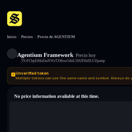
Inicio
/
Precios
/
Precio de AGENTIUM
Agentium Framework
Precio hoy
5YrFCbpEtMaZzuXWzT336sxe1dizL5J62E9uDLUZpump
Unverified token
Multiple tokens can use the same name and symbol. Always do 
No price information available at this time.