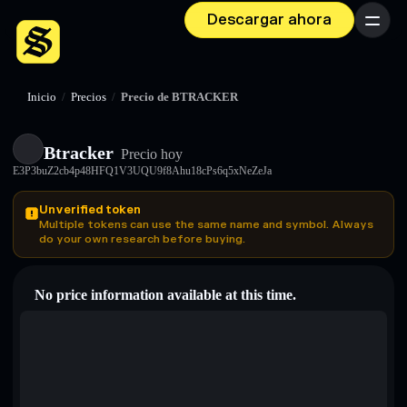
Descargar ahora
Menú
Inicio
/
Precios
/
Precio de BTRACKER
Btracker
Precio hoy
E3P3buZ2cb4p48HFQ1V3UQU9f8Ahu18cPs6q5xNeZeJa
Unverified token
Multiple tokens can use the same name and symbol. Always
do your own research before buying.
No price information available at this time.