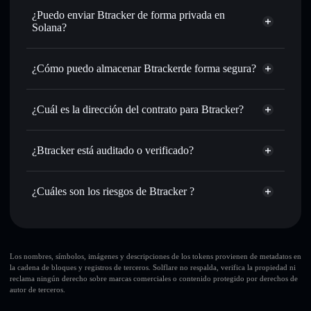
Intercambiar al instante
: operar con BTRACKER para
¿Puedo enviar Btracker de forma privada en
SOL, USDC o miles de otros tokens de Solana con
Solana?
enrutamiento de órdenes inteligente para el mejor precio
agregador de privacidad
disponible
¿Cómo puedo almacenar Btrackerde forma segura?
Establecer órdenes límite
: automatizar las operaciones en
tu precio objetivo para BTRACKER
Btracker
Utilizar DCA
: promedio de coste en dólares en
cartera sin custodia
Solflare
¿Cuál es la dirección del contrato para Btracker?
BTRACKER a lo largo del tiempo
Enviar de forma privada
: transferir BTRACKER sin
Btracker
vincular públicamente las carteras usando el agregador de
E3P3buZ2cb4p48HFQ1V3UQU9f8Ahu18cPs6q5xNeZeJa
Solflare
¿Btracker está auditado o verificado?
agregador de privacidad
privacidad integrado de Solflare
Btracker
Btracker
no está verificado actualmente
Hacer un seguimiento en tiempo real
: monitorizar el
BTRACKER
cartera Solflare
precio, volumen, capitalización de mercado y liquidez de
¿Cuáles son los riesgos de Btracker ?
BTRACKER
Holdear de forma segura
: almacenar BTRACKER en una
Principales riesgos para Btracker:
cartera sin custodia donde tú controla tus claves privadas
Btracker
Los nombres, símbolos, imágenes y descripciones de los tokens provienen de metadatos en
la cadena de bloques y registros de terceros. Solflare no respalda, verifica la propiedad ni
modificables
reclama ningún derecho sobre marcas comerciales o contenido protegido por derechos de
autor de terceros.