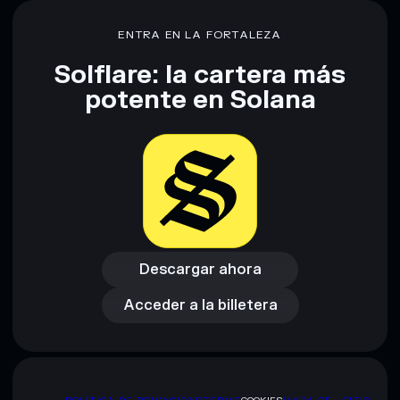
Descargo de responsabilidad: Esta información tiene
únicamente fines educativos y no constituye asesoramiento
ENTRA EN LA FORTALEZA
financiero. Investiga siempre por tu cuenta. Datos
proporcionados por rugcheck.xyz.
Solflare: la cartera más
potente en Solana
Descargar ahora
Acceder a la billetera
Descargar ahora
Acceder a la billetera