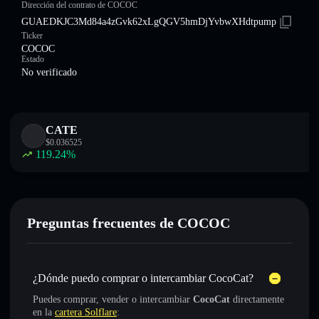
Dirección del contrato de COCOC
GUAEDKJC3Md84a4zGvk62xLgQGV5hmDjYvbwXHdtpump
Ticker
COCOC
Estado
No verificado
CATE
$
0.036525
119.24
%
Preguntas frecuentes de COCOC
¿Dónde puedo comprar o intercambiar CocoCat?
Puedes comprar, vender o intercambiar
CocoCat
directamente
en la
cartera Solflare
: