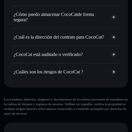
de órdenes inteligente para el mejor precio disponible
agregador de privacidad
Establecer órdenes límite
: automatizar las operaciones en
¿Cómo puedo almacenar CocoCatde forma
tu precio objetivo para COCOC
segura?
Utilizar DCA
: promedio de coste en dólares en COCOC a
lo largo del tiempo
CocoCat
cartera sin custodia
Solflare
Enviar de forma privada
: transferir COCOC sin vincular
¿Cuál es la dirección del contrato para CocoCat?
públicamente las carteras usando el agregador de privacidad
integrado de Solflare
CocoCat
Solflare
GUAEDKJC3Md84a4zGvk62xLgQGV5hmDjYvbwXHdtpump
Hacer un seguimiento en tiempo real
: monitorizar el
CocoCat
¿CocoCat está auditado o verificado?
agregador de privacidad
precio, volumen, capitalización de mercado y liquidez de
CocoCat
no está verificado actualmente
COCOC
COCOC
cartera Solflare
¿Cuáles son los riesgos de CocoCat ?
Holdear de forma segura
: almacenar COCOC en una
cartera sin custodia donde tú controla tus claves privadas
Principales riesgos para CocoCat:
10 principales carteras
Los nombres, símbolos, imágenes y descripciones de los tokens provienen de metadatos en
la cadena de bloques y registros de terceros. Solflare no respalda, verifica la propiedad ni
CocoCat
reclama ningún derecho sobre marcas comerciales o contenido protegido por derechos de
sola cartera
autor de terceros.
CocoCat
CocoCat
liquidez limitada
80 % de concentración
CocoCat