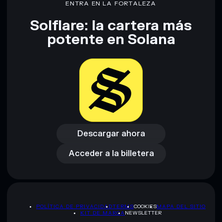
ENTRA EN LA FORTALEZA
Solflare: la cartera más
Descargo de responsabilidad: Esta información tiene
potente en Solana
únicamente fines educativos y no constituye asesoramiento
financiero. Investiga siempre por tu cuenta. Datos
proporcionados por rugcheck.xyz.
Descargar ahora
Acceder a la billetera
Descargar ahora
Acceder a la billetera
POLÍTICA DE PRIVACIDAD
TERMS
COOKIES
MAPA DEL SITIO
KIT DE MARCA
NEWSLETTER