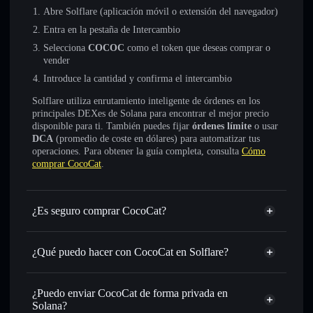
Abre Solflare (aplicación móvil o extensión del navegador)
Entra en la pestaña de Intercambio
Selecciona
COCOC
como el token que deseas comprar o
vender
Introduce la cantidad y confirma el intercambio
Solflare utiliza enrutamiento inteligente de órdenes en los
principales DEXes de Solana para encontrar el mejor precio
disponible para ti. También puedes fijar
órdenes límite
o usar
DCA
(promedio de coste en dólares) para automatizar tus
operaciones. Para obtener la guía completa, consulta
Cómo
comprar CocoCat
.
¿Es seguro comprar CocoCat?
CocoCat
no está verificado
¿Qué puedo hacer con CocoCat en Solflare?
CocoCat
cartera de Solflare
Intercambiar al instante
: operar con COCOC para SOL,
¿Puedo enviar CocoCat de forma privada en
USDC o miles de otros tokens de Solana con enrutamiento
Solana?