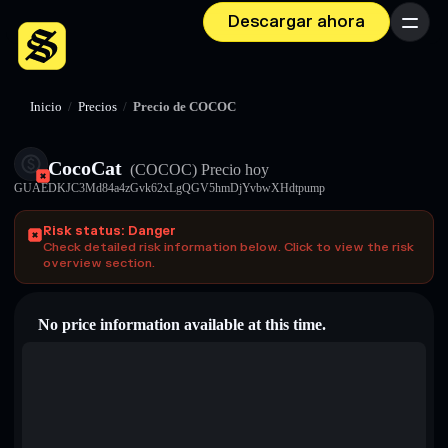
Descargar ahora
Menú
Inicio
/
Precios
/
Precio de COCOC
CocoCat
(COCOC)
Precio hoy
GUAEDKJC3Md84a4zGvk62xLgQGV5hmDjYvbwXHdtpump
Risk status: Danger
Check detailed risk information below. Click to view the risk
overview section.
No price information available at this time.