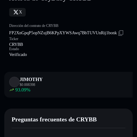
X
Dirección del contrato de CRYBB
FP2XnGpqP5opNZujB6KPpXYWSAwq7BbTUVUnRij1bonk
Ticker
CRYBB
Estado
Verificado
JIMOTHY
$
0.008398
93.09
%
Preguntas frecuentes de CRYBB