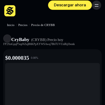
Descargar ahora
Menú
Inicio
/
Precios
/
Precio de CRYBB
CryBaby
(CRYBB)
Precio hoy
FP2XnGpqP5opNZujB6KPpXYWSAwq7BbTUVUnRij1bonk
$
0.000035
0.00
%