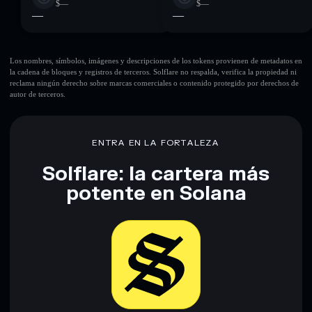
$—
$—
—
—
Los nombres, símbolos, imágenes y descripciones de los tokens provienen de metadatos en
la cadena de bloques y registros de terceros. Solflare no respalda, verifica la propiedad ni
reclama ningún derecho sobre marcas comerciales o contenido protegido por derechos de
autor de terceros.
ENTRA EN LA FORTALEZA
Solflare: la cartera más
potente en Solana
Descargar ahora