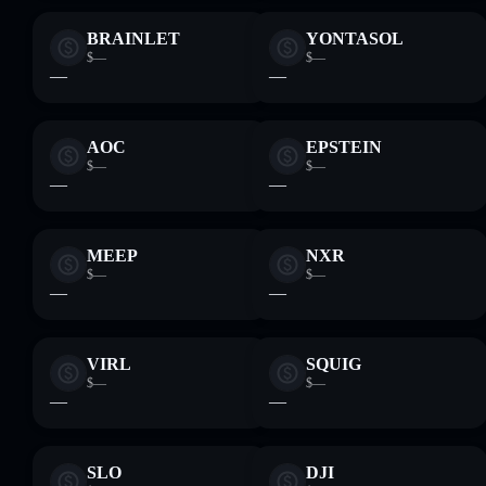
BRAINLET
YONTASOL
$—
$—
—
—
AOC
EPSTEIN
$—
$—
—
—
MEEP
NXR
$—
$—
—
—
VIRL
SQUIG
$—
$—
—
—
SLO
DJI