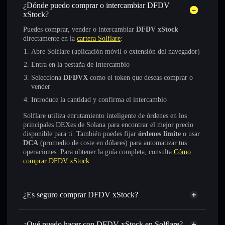
¿Dónde puedo comprar o intercambiar DFDV
xStock?
Puedes comprar, vender o intercambiar
DFDV xStock
directamente en la
cartera Solflare
:
Abre Solflare (aplicación móvil o extensión del navegador)
Entra en la pestaña de Intercambio
Selecciona
DFDVX
como el token que deseas comprar o
vender
Introduce la cantidad y confirma el intercambio
Solflare utiliza enrutamiento inteligente de órdenes en los
principales DEXes de Solana para encontrar el mejor precio
disponible para ti. También puedes fijar
órdenes límite
o usar
DCA
(promedio de coste en dólares) para automatizar tus
operaciones. Para obtener la guía completa, consulta
Cómo
comprar DFDV xStock
.
¿Es seguro comprar DFDV xStock?
DFDV xStock
token verificado
¿Qué puedo hacer con DFDV xStock en Solflare?