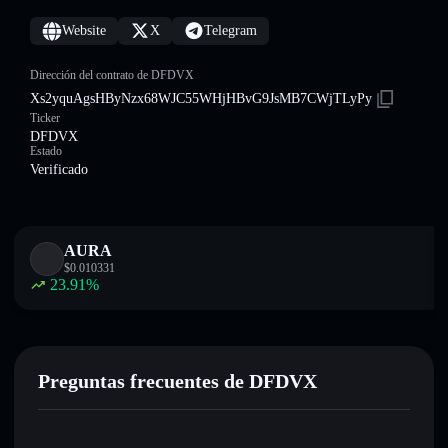
Website
X
Telegram
Dirección del contrato de DFDVX
Xs2yquAgsHByNzx68WJC55WHjHBvG9JsMB7CWjTLyPy
Ticker
DFDVX
Estado
Verificado
AURA
$
0.010331
23.91
%
Preguntas frecuentes de DFDVX