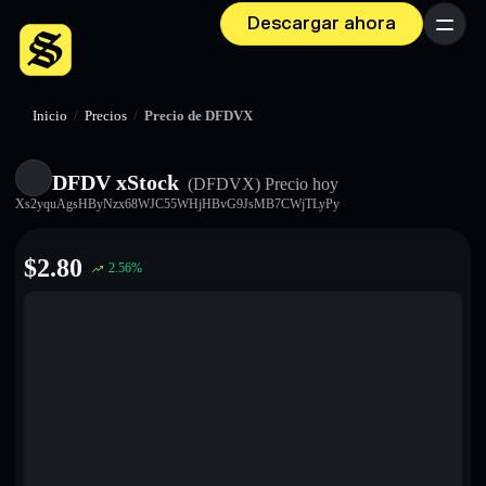
Descargar ahora
Menú
Inicio
/
Precios
/
Precio de DFDVX
DFDV xStock
(DFDVX)
Precio hoy
Xs2yquAgsHByNzx68WJC55WHjHBvG9JsMB7CWjTLyPy
$
2.80
2.56
%