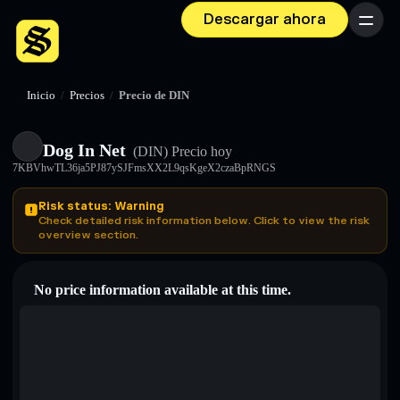
Descargar ahora
Menú
Inicio
/
Precios
/
Precio de DIN
Dog In Net
(DIN)
Precio hoy
7KBVhwTL36ja5PJ87ySJFmsXX2L9qsKgeX2czaBpRNGS
Risk status: Warning
Check detailed risk information below. Click to view the risk
overview section.
No price information available at this time.