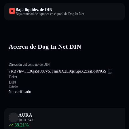
Baja liquidez de DIN
Baja cantidad de liquidez en el pool de Dog In Net.
Acerca de Dog In Net DIN
Dirección del contrato de DIN
7KBVhwTL36ja5PJ87ySJFmsXX2L9qsKgeX2czaBpRNGS
Ticker
DIN
Estado
No verificado
AURA
$
0.011543
38.21
%