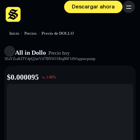
Descargar ahora
Menú
Inicio
/
Precios
/
Precio de DOLLO
All in Dollo
Precio hoy
5EaYZcaKfTVdpQ2avVtJ7BNWJ1Rnj86F1dWxppawpump
$
0.000095
1.06
%