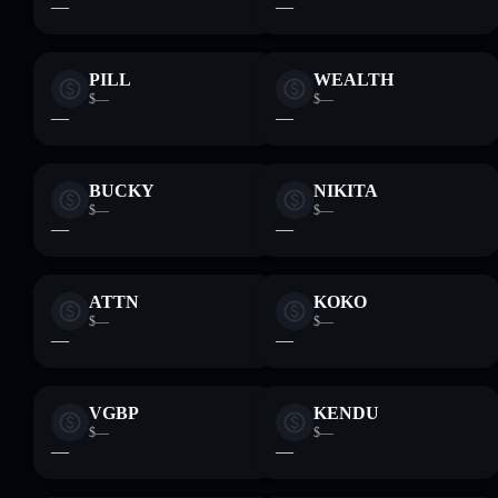
—
—
PILL
WEALTH
$—
$—
—
—
BUCKY
NIKITA
$—
$—
—
—
ATTN
KOKO
$—
$—
—
—
VGBP
KENDU
$—
$—
—
—