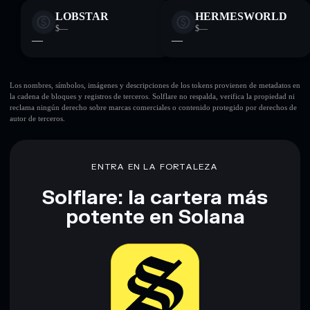
LOBSTAR
HERMESWORLD
$—
$—
—
—
Los nombres, símbolos, imágenes y descripciones de los tokens provienen de metadatos en
la cadena de bloques y registros de terceros. Solflare no respalda, verifica la propiedad ni
reclama ningún derecho sobre marcas comerciales o contenido protegido por derechos de
autor de terceros.
ENTRA EN LA FORTALEZA
Solflare: la cartera más
potente en Solana