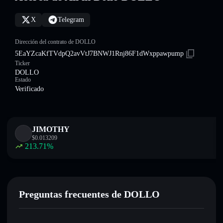
X
Telegram
Dirección del contrato de DOLLO
5EaYZcaKfTVdpQ2avVtJ7BNWJ1Rnj86F1dWxppawpump
Ticker
DOLLO
Estado
Verificado
JIMOTHY
$
0.013209
213.71
%
Preguntas frecuentes de DOLLO