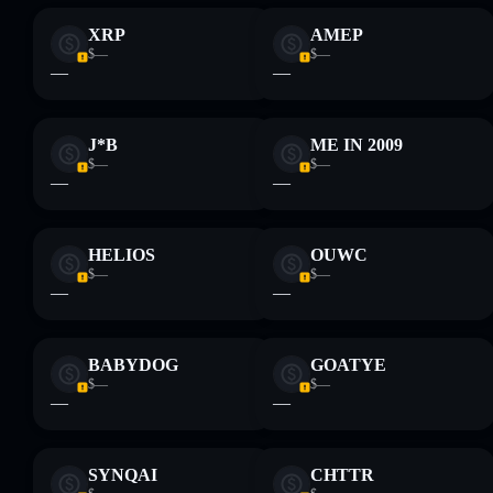
XRP
AMEP
$—
$—
—
—
J*B
ME IN 2009
$—
$—
—
—
HELIOS
OUWC
$—
$—
—
—
BABYDOG
GOATYE
$—
$—
—
—
SYNQAI
CHTTR