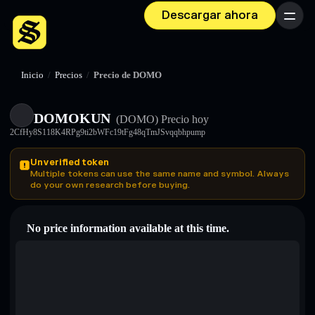
Descargar ahora
Menú
Inicio
/
Precios
/
Precio de DOMO
DOMOKUN
(DOMO)
Precio hoy
2CfHy8S118K4RPg9ti2bWFc19tFg48qTmJSvqqbhpump
Unverified token
Multiple tokens can use the same name and symbol. Always
do your own research before buying.
No price information available at this time.