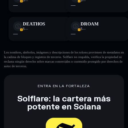
$—
$—
—
—
DEATHOS
DROAM
$—
$—
—
—
Los nombres, símbolos, imágenes y descripciones de los tokens provienen de metadatos en
la cadena de bloques y registros de terceros. Solflare no respalda, verifica la propiedad ni
reclama ningún derecho sobre marcas comerciales o contenido protegido por derechos de
autor de terceros.
ENTRA EN LA FORTALEZA
Solflare: la cartera más
potente en Solana