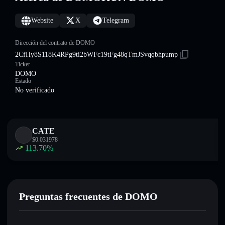
Website
X
Telegram
Dirección del contrato de DOMO
2CfHy8S118K4RPg9ti2bWFc19tFg48qTmJSvqqbhpump
Ticker
DOMO
Estado
No verificado
CATE
$
0.031978
113.70
%
Preguntas frecuentes de DOMO