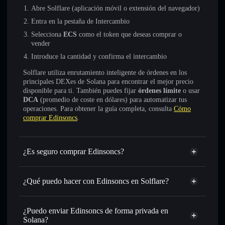
Abre Solflare (aplicación móvil o extensión del navegador)
Entra en la pestaña de Intercambio
Selecciona
ECS
como el token que deseas comprar o
vender
Introduce la cantidad y confirma el intercambio
Solflare utiliza enrutamiento inteligente de órdenes en los
principales DEXes de Solana para encontrar el mejor precio
disponible para ti. También puedes fijar
órdenes límite
o usar
DCA
(promedio de coste en dólares) para automatizar tus
operaciones. Para obtener la guía completa, consulta
Cómo
comprar Edinsoncs
.
¿Es seguro comprar Edinsoncs?
Edinsoncs
no está verificado
¿Qué puedo hacer con Edinsoncs en Solflare?
Edinsoncs
cartera de Solflare
Intercambiar al instante
: operar con ECS para SOL,
¿Puedo enviar Edinsoncs de forma privada en
USDC o miles de otros tokens de Solana con enrutamiento
Solana?