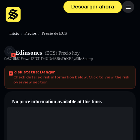
Descargar ahora
Menú
Inicio
/
Precios
/
Precio de ECS
Edinsoncs
(ECS)
Precio hoy
9z87e8k82Ptowq1ZD31DdUUch8BfvDrKB2yd5ksSpump
Risk status: Danger
Check detailed risk information below. Click to view the risk
overview section.
No price information available at this time.