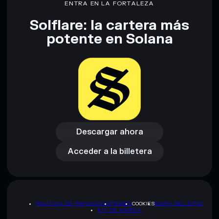
ENTRA EN LA FORTALEZA
Solflare: la cartera más
Descargo de responsabilidad: Esta información tiene
potente en Solana
únicamente fines educativos y no constituye asesoramiento
financiero. Investiga siempre por tu cuenta. Datos
proporcionados por rugcheck.xyz.
Descargar ahora
Acceder a la billetera
Descargar ahora
Acceder a la billetera
POLÍTICA DE PRIVACIDAD
TERMS
COOKIES
MAPA DEL SITIO
KIT DE MARCA