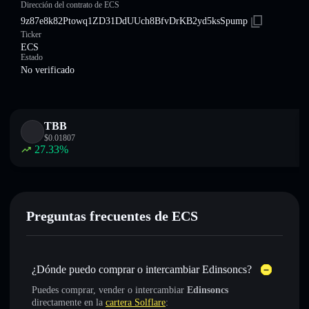
Dirección del contrato de ECS
9z87e8k82Ptowq1ZD31DdUUch8BfvDrKB2yd5ksSpump
Ticker
ECS
Estado
No verificado
TBB
$
0.01807
27.33
%
Preguntas frecuentes de ECS
¿Dónde puedo comprar o intercambiar Edinsoncs?
Puedes comprar, vender o intercambiar
Edinsoncs
directamente en la
cartera Solflare
: