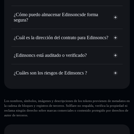
de órdenes inteligente para el mejor precio disponible
agregador de privacidad
Establecer órdenes límite
: automatizar las operaciones en
¿Cómo puedo almacenar Edinsoncsde forma
tu precio objetivo para ECS
segura?
Utilizar DCA
: promedio de coste en dólares en ECS a lo
largo del tiempo
Edinsoncs
cartera sin custodia
Solflare
Enviar de forma privada
: transferir ECS sin vincular
¿Cuál es la dirección del contrato para Edinsoncs?
públicamente las carteras usando el agregador de privacidad
integrado de Solflare
Edinsoncs
Solflare
9z87e8k82Ptowq1ZD31DdUUch8BfvDrKB2yd5ksSpump
Hacer un seguimiento en tiempo real
: monitorizar el
Edinsoncs
¿Edinsoncs está auditado o verificado?
agregador de privacidad
precio, volumen, capitalización de mercado y liquidez de
Edinsoncs
no está verificado actualmente
ECS
ECS
cartera Solflare
¿Cuáles son los riesgos de Edinsoncs ?
Holdear de forma segura
: almacenar ECS en una cartera
sin custodia donde tú controla tus claves privadas
Principales riesgos para Edinsoncs:
10 principales carteras
Los nombres, símbolos, imágenes y descripciones de los tokens provienen de metadatos en
la cadena de bloques y registros de terceros. Solflare no respalda, verifica la propiedad ni
Edinsoncs
reclama ningún derecho sobre marcas comerciales o contenido protegido por derechos de
sola cartera
autor de terceros.
Edinsoncs
Edinsoncs
liquidez limitada
80 % de
concentración
Edinsoncs