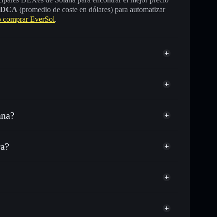
DCA
(promedio de coste en dólares) para automatizar
 comprar EverSol
.
ana?
SDC o miles de otros tokens de Solana con
sponible
públicamente las carteras usando el agregador de
ra?
cio, volumen, capitalización de mercado y liquidez de
ra sin custodia
Solflare
EverSol
agregador de privacidad
 sin custodia donde tú controla tus claves privadas
JA
$EVER
cartera Solflare