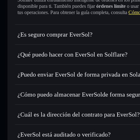
disponible para ti. También puedes fijar
órdenes límite
o usar
tus operaciones. Para obtener la guía completa, consulta
Cómo
¿Es seguro comprar EverSol?
EverSol
no está verificado
¿Qué puedo hacer con EverSol en Solflare?
EverSol
cartera de Solflare
¿Puedo enviar EverSol de forma privada en Sol
Intercambiar al instante
: operar con $EVER para SOL, U
enrutamiento de órdenes inteligente para el mejor precio di
agregador de privacidad
Enviar de forma privada
: transferir $EVER sin vincular 
¿Cómo puedo almacenar EverSolde forma segu
privacidad integrado de Solflare
Hacer un seguimiento en tiempo real
: monitorizar el pre
EverSol
carte
$EVER
Solflare
¿Cuál es la dirección del contrato para EverSol?
Holdear de forma segura
: almacenar $EVER en una cartera
EverSol
4UbbkzFuYub2Q7sFZ3dqQiVer2Wg5K5aA4BStZPcNY
¿EverSol está auditado o verificado?