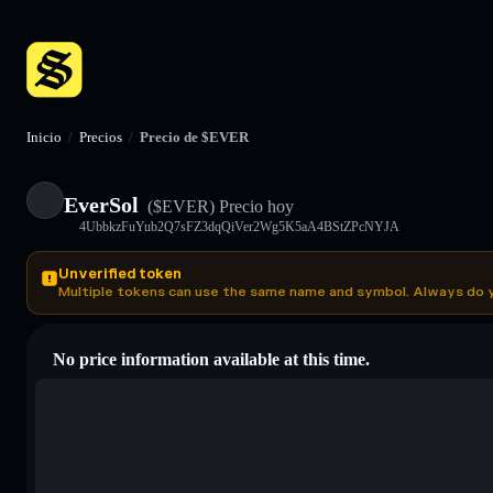
Inicio
/
Precios
/
Precio de $EVER
EverSol
($EVER)
Precio hoy
4UbbkzFuYub2Q7sFZ3dqQiVer2Wg5K5aA4BStZPcNYJA
Unverified token
Multiple tokens can use the same name and symbol. Always do 
No price information available at this time.