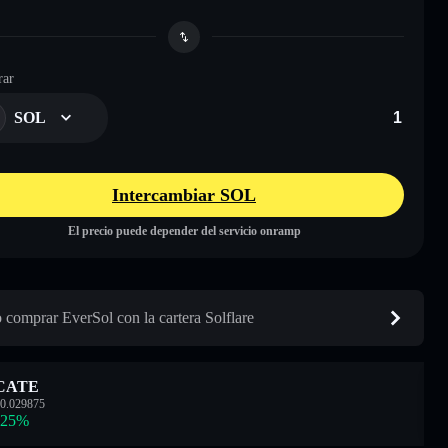
ar
SOL
Intercambiar SOL
El precio puede depender del servicio onramp
comprar EverSol con la cartera Solflare
CATE
0.029875
.25
%