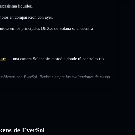
scasísima liquidez.
mbios
en comparación con ayer.
quidez en los principales DEXes de Solana se encuentra
lare
— una cartera Solana sin custodia donde tú controlas tus
problemas con EverSol. Revisa siempre las evaluaciones de riesgo
okens de EverSol