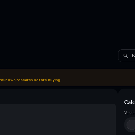
B
your own research before buying.
Calc
Vende