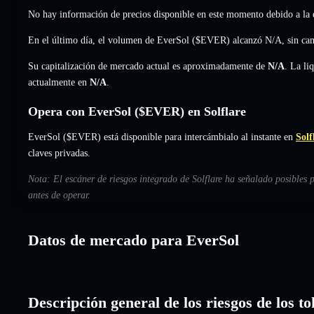
No hay información de precios disponible en este momento debido a la e
En el último día, el volumen de EverSol ($EVER) alcanzó
N/A
,
sin ca
Su capitalización de mercado actual es aproximadamente de
N/A
. La li
actualmente en
N/A
.
Opera con EverSol ($EVER) en Solflare
EverSol ($EVER) está disponible para intercámbialo al instante en
Solf
claves privadas.
Nota: El escáner de riesgos integrado de Solflare ha señalado posibles 
antes de operar.
Datos de mercado para EverSol
Descripción general de los riesgos de los t