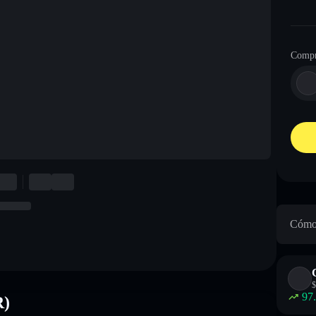
Compr
Cómo 
$
97
R)