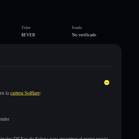
Ticker
Estado
$EVER
No verificado
en la
cartera Solflare
:
ender
incipales DEXes de Solana para encontrar el mejor precio