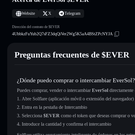
Website
X
Telegram
Dirección del contrato de $EVER
4UbbkzFuYub2Q7sFZ3dqQiVer2Wg5K5aA4BStZPcNYJA
Preguntas frecuentes de $EVER
¿Dónde puedo comprar o intercambiar EverSol?
Puedes comprar, vender o intercambiar
EverSol
directamente 
Abre Solflare (aplicación móvil o extensión del navegador)
Entra en la pestaña de Intercambio
Selecciona
$EVER
como el token que deseas comprar o v
Introduce la cantidad y confirma el intercambio
Solflare utiliza enrutamiento inteligente de órdenes en los pr