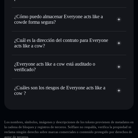
USDC o miles de otros tokens de Solana con enrutamiento
agregador de privacidad
de órdenes inteligente para el mejor precio disponible
¿Cómo puedo almacenar Everyone acts like a
Establecer órdenes límite
: automatizar las operaciones en
cowde forma segura?
tu precio objetivo para COWS
Utilizar DCA
: promedio de coste en dólares en COWS a lo
Everyone acts like a cow
largo del tiempo
cartera sin custodia
Solflare
¿Cuál es la dirección del contrato para Everyone
Enviar de forma privada
: transferir COWS sin vincular
acts like a cow?
públicamente las carteras usando el agregador de privacidad
Solflare
integrado de Solflare
Everyone acts
Everyone acts like a cow
agregador de privacidad
like a cow
Hacer un seguimiento en tiempo real
: monitorizar el
¿Everyone acts like a cow está auditado o
4DaEQWT4cBafVvLjGVeo5abtSxNHY89HCE71eXfzXXeM
precio, volumen, capitalización de mercado y liquidez de
verificado?
COWS
Everyone acts like a cow
no está verificado actualmente
Holdear de forma segura
: almacenar COWS en una
COWS
cartera Solflare
¿Cuáles son los riesgos de Everyone acts like a
cartera sin custodia donde tú controla tus claves privadas
cow ?
Principales riesgos para Everyone acts like a cow:
Everyone acts like a
Los nombres, símbolos, imágenes y descripciones de los tokens provienen de metadatos en
la cadena de bloques y registros de terceros. Solflare no respalda, verifica la propiedad ni
cow
liquidez limitada
reclama ningún derecho sobre marcas comerciales o contenido protegido por derechos de
autor de terceros.