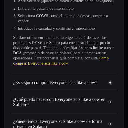
Abre Solflare (aplicación móvil o extensión del navegador)
Entra en la pestaña de Intercambio
Selecciona
COWS
como el token que deseas comprar o
vender
Introduce la cantidad y confirma el intercambio
Solflare utiliza enrutamiento inteligente de órdenes en los
principales DEXes de Solana para encontrar el mejor precio
disponible para ti. También puedes fijar
órdenes límite
o usar
DCA
(promedio de coste en dólares) para automatizar tus
operaciones. Para obtener la guía completa, consulta
Cómo
comprar Everyone acts like a cow
.
¿Es seguro comprar Everyone acts like a cow?
Everyone acts like a cow
no está verificado
¿Qué puedo hacer con Everyone acts like a cow en
Solflare?
Everyone acts like a cow
cartera de Solflare
¿Puedo enviar Everyone acts like a cow de forma
Intercambiar al instante
: operar con COWS para SOL,
privada en Solana?