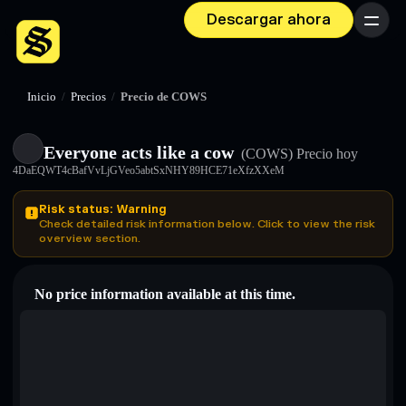
Descargar ahora
Menú
Inicio
/
Precios
/
Precio de COWS
Everyone acts like a cow
(COWS)
Precio hoy
4DaEQWT4cBafVvLjGVeo5abtSxNHY89HCE71eXfzXXeM
Risk status: Warning
Check detailed risk information below. Click to view the risk
overview section.
No price information available at this time.