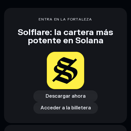
Everyone acts like a cow
modificables
ENTRA EN LA FORTALEZA
Descargo de responsabilidad: Esta información tiene
únicamente fines educativos y no constituye asesoramiento
Solflare: la cartera más
financiero. Investiga siempre por tu cuenta. Datos
proporcionados por rugcheck.xyz.
potente en Solana
Descargar ahora
Acceder a la billetera
Descargar ahora
Acceder a la billetera