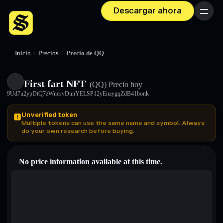
Descargar ahora
Menú
Inicio
/
Precios
/
Precio de QQ
First fart NFT
(QQ)
Precio hoy
9Ud7u2ypDtQ7zWnesvDunYELSP12yEnaygqZdB41bonk
Unverified token
Multiple tokens can use the same name and symbol. Always
do your own research before buying.
No price information available at this time.