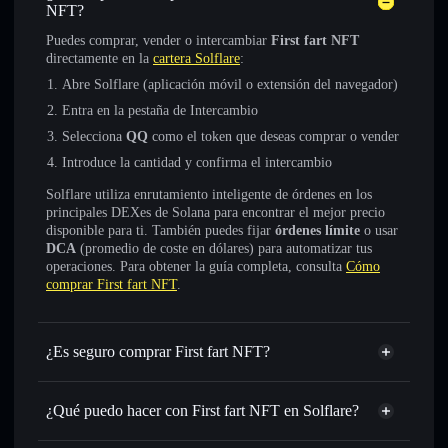
NFT?
Puedes comprar, vender o intercambiar
First fart NFT
directamente en la
cartera Solflare
:
Abre Solflare (aplicación móvil o extensión del navegador)
Entra en la pestaña de Intercambio
Selecciona
QQ
como el token que deseas comprar o vender
Introduce la cantidad y confirma el intercambio
Solflare utiliza enrutamiento inteligente de órdenes en los
principales DEXes de Solana para encontrar el mejor precio
disponible para ti. También puedes fijar
órdenes límite
o usar
DCA
(promedio de coste en dólares) para automatizar tus
operaciones. Para obtener la guía completa, consulta
Cómo
comprar First fart NFT
.
¿Es seguro comprar First fart NFT?
First fart NFT
no está verificado
¿Qué puedo hacer con First fart NFT en Solflare?
First fart NFT
cartera de Solflare