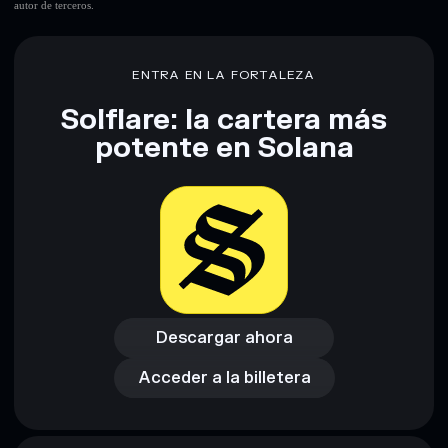
autor de terceros.
Descargo de responsabilidad: Esta información tiene
únicamente fines educativos y no constituye asesoramiento
financiero. Investiga siempre por tu cuenta. Datos
proporcionados por rugcheck.xyz.
ENTRA EN LA FORTALEZA
Solflare: la cartera más
potente en Solana
Descargar ahora
Acceder a la billetera
Descargar ahora
Acceder a la billetera