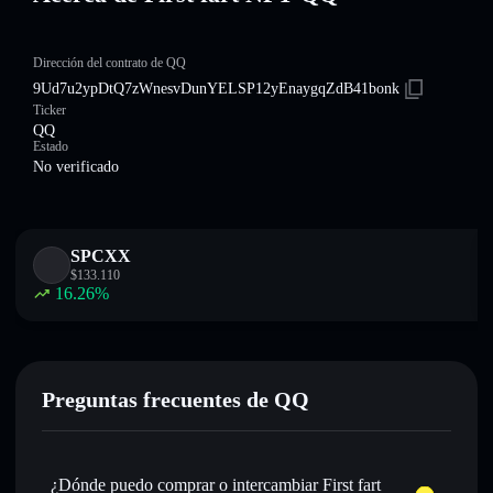
Dirección del contrato de QQ
9Ud7u2ypDtQ7zWnesvDunYELSP12yEnaygqZdB41bonk
Ticker
QQ
Estado
No verificado
SPCXX
$
133.110
16.26
%
Preguntas frecuentes de QQ
¿Dónde puedo comprar o intercambiar First fart