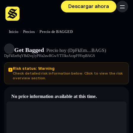
Descargar ahora
Menú
Inicio
/
Precios
/
Precio de BAGGED
Get Bagged
Precio hoy
(DpFkEm…BAGS)
DpFkEmSqYBd2vq1yPHa2awRGwYT55ksAczpF9YepBAGS
Risk status: Warning
Check detailed risk information below. Click to view the risk
overview section.
No price information available at this time.