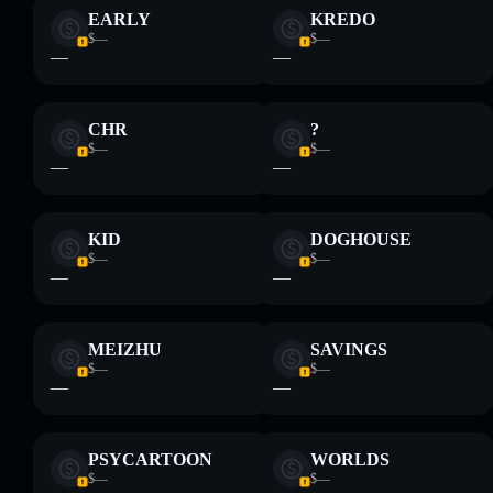
EARLY
KREDO
$—
$—
—
—
CHR
?
$—
$—
—
—
KID
DOGHOUSE
$—
$—
—
—
MEIZHU
SAVINGS
$—
$—
—
—
PSYCARTOON
WORLDS
$—
$—