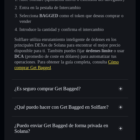
Entra en la pestaña de Intercambio
Selecciona
BAGGED
como el token que deseas comprar o
vender
Introduce la cantidad y confirma el intercambio
Solflare utiliza enrutamiento inteligente de órdenes en los
principales DEXes de Solana para encontrar el mejor precio
disponible para ti. También puedes fijar
órdenes límite
o usar
DCA
(promedio de coste en dólares) para automatizar tus
operaciones. Para obtener la guía completa, consulta
Cómo
comprar Get Bagged
.
¿Es seguro comprar Get Bagged?
Get Bagged
no está verificado
¿Qué puedo hacer con Get Bagged en Solflare?
Get Bagged
cartera de Solflare
Intercambiar al instante
: operar con BAGGED para SOL,
¿Puedo enviar Get Bagged de forma privada en
USDC o miles de otros tokens de Solana con enrutamiento
Solana?
de órdenes inteligente para el mejor precio disponible