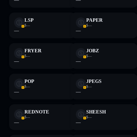
Descargo de responsabilidad: Esta información tiene
únicamente fines educativos y no constituye asesoramiento
LSP
PAPER
financiero. Investiga siempre por tu cuenta. Datos
proporcionados por rugcheck.xyz.
$—
$—
—
—
FRYER
JOBZ
$—
$—
—
—
POP
JPEGS
$—
$—
—
—
REDNOTE
SHEESH
$—
$—
—
—