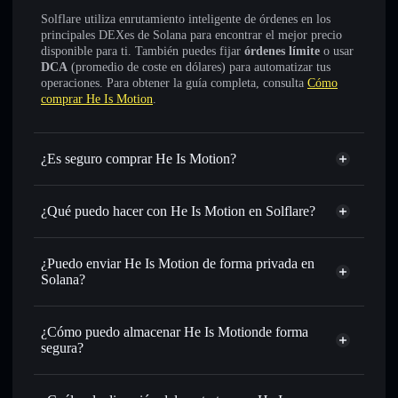
Solflare utiliza enrutamiento inteligente de órdenes en los
principales DEXes de Solana para encontrar el mejor precio
disponible para ti. También puedes fijar
órdenes límite
o usar
DCA
(promedio de coste en dólares) para automatizar tus
operaciones. Para obtener la guía completa, consulta
Cómo
comprar He Is Motion
.
¿Es seguro comprar He Is Motion?
He Is Motion
no está verificado
¿Qué puedo hacer con He Is Motion en Solflare?
He Is Motion
cartera de Solflare
Intercambiar al instante
: operar con HIM para SOL,
¿Puedo enviar He Is Motion de forma privada en
USDC o miles de otros tokens de Solana con enrutamiento
Solana?
de órdenes inteligente para el mejor precio disponible
agregador de privacidad
Establecer órdenes límite
: automatizar las operaciones en
¿Cómo puedo almacenar He Is Motionde forma
tu precio objetivo para HIM
segura?
Utilizar DCA
: promedio de coste en dólares en HIM a lo
largo del tiempo
He Is Motion
cartera sin custodia
Solflare
Enviar de forma privada
: transferir HIM sin vincular