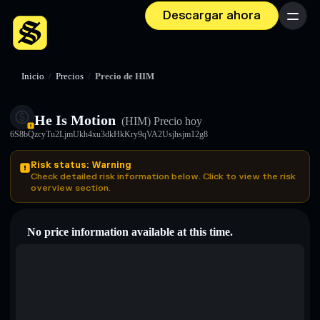
Descargar ahora
Menú
Inicio
/
Precios
/
Precio de HIM
He Is Motion
(HIM)
Precio hoy
6S8bQzcyTu2LjmUkh4xu3dkHkKry9qVA2Usjhsjm12g8
Risk status: Warning
Check detailed risk information below. Click to view the risk
overview section.
No price information available at this time.